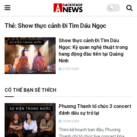
Thẻ:
Show thực cảnh Đi Tìm Dấu Ngọc
Show thực cảnh Đi Tìm Dấu
SỰ KIỆN TRONG NƯỚC
Ngọc: Kỳ quan nghệ thuật trong
hang động đầu tiên tại Quảng
Ninh
21/07/2025
CÓ THỂ BẠN SẼ THÍCH
Phương Thanh tổ chức 3 concert
SỰ KIỆN TRONG NƯỚC
đánh dấu sự trở lại
10/04/2024
Theo kế hoạch ban đầu, Phương
Thanh chỉ tổ chức live concert Đóa