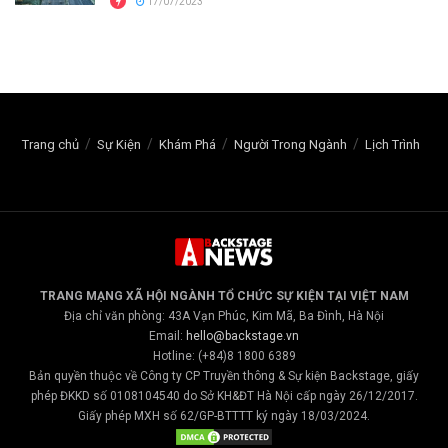
17/07/2023
Trang chủ
Sự Kiện
Khám Phá
Người Trong Ngành
Lịch Trình
TRANG MẠNG XÃ HỘI NGÀNH TỔ CHỨC SỰ KIỆN TẠI VIỆT NAM
Địa chỉ văn phòng: 43A Vạn Phúc, Kim Mã, Ba Đình, Hà Nội
Email:
hello@backstage.vn
Hotline: (+84)8 1800 6389
Bản quyền thuộc về Công ty CP Truyền thông & Sự kiện Backstage, giấy
phép ĐKKD số 0108104540 do Sở KH&ĐT Hà Nội cấp ngày 26/12/2017.
Giấy phép MXH số 62/GP-BTTTT ký ngày 18/03/2024.