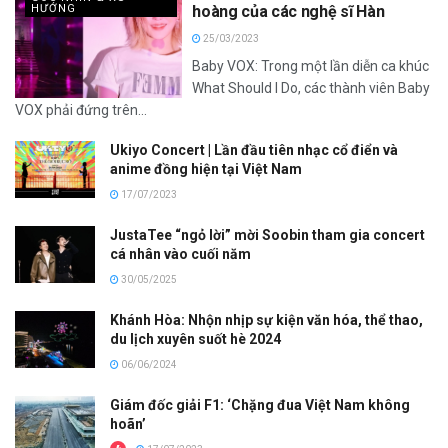
HƯỚNG
hoàng của các nghệ sĩ Hàn
25/03/2023
Baby VOX: Trong một lần diễn ca khúc
What Should I Do, các thành viên Baby
VOX phải đứng trên...
Ukiyo Concert | Lần đầu tiên nhạc cổ điển và
anime đồng hiện tại Việt Nam
17/07/2023
JustaTee “ngỏ lời” mời Soobin tham gia concert
cá nhân vào cuối năm
30/05/2025
Khánh Hòa: Nhộn nhịp sự kiện văn hóa, thể thao,
du lịch xuyên suốt hè 2024
06/06/2024
Giám đốc giải F1: ‘Chặng đua Việt Nam không
hoãn’