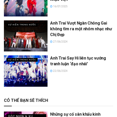
16/07/2025
Anh Trai Vượt Ngàn Chông Gai
SỰ KIỆN TRONG NƯỚC
không tìm ra một nhóm nhạc như
Chị Đẹp
27/06/2024
Anh Trai Say Hi liên tục vướng
SỰ KIỆN TRONG NƯỚC
tranh luận ‘đạo nhái’
22/06/2024
CÓ THỂ BẠN SẼ THÍCH
Những sự cố sân khấu kinh
GÓC NHÌN & XU