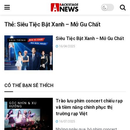
Thẻ:
Siêu Tiệc Bật Xanh – Mở Gu Chất
Siêu Tiệc Bật Xanh – Mở Gu Chất
LỊCH TRÌNH
16/04/2025
CÓ THỂ BẠN SẼ THÍCH
Trào lưu phim concert chiếu rạp
GÓC NHÌN & XU
HƯỚNG
và tiềm năng chinh phục thị
trường rạp Việt
16/07/2025
Những ngày qua, bộ phim concert