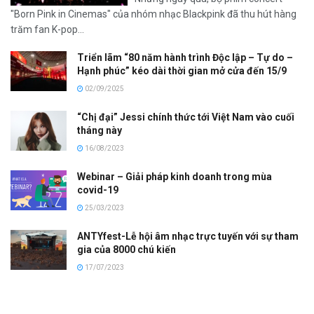
"Born Pink in Cinemas" của nhóm nhạc Blackpink đã thu hút hàng
trăm fan K-pop...
Triển lãm “80 năm hành trình Độc lập – Tự do –
Hạnh phúc” kéo dài thời gian mở cửa đến 15/9
02/09/2025
“Chị đại” Jessi chính thức tới Việt Nam vào cuối
tháng này
16/08/2023
Webinar – Giải pháp kinh doanh trong mùa
covid-19
25/03/2023
ANTYfest-Lễ hội âm nhạc trực tuyến với sự tham
gia của 8000 chú kiến
17/07/2023