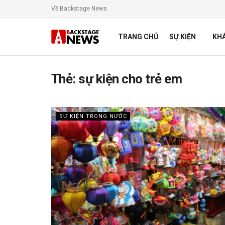
Về Backstage News
TRANG CHỦ
SỰ KIỆN
KH
Thẻ:
sự kiện cho trẻ em
SỰ KIỆN TRONG NƯỚC