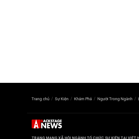
Trang chủ
Sự Kiện
Khám Phá
Người Trong Ngành
TRANG MẠNG XÃ HỘI NGÀNH TỔ CHỨC SỰ KIỆN TẠI VIỆT