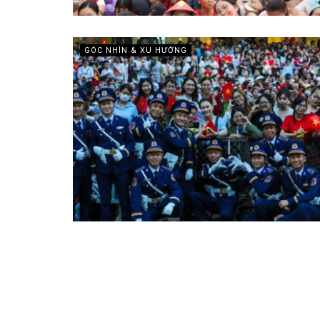
GÓC NHÌN & XU HƯỚNG