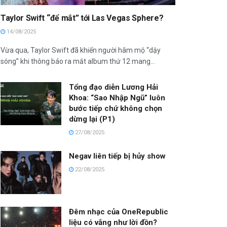
Taylor Swift “để mắt” tới Las Vegas Sphere?
14/08/2025
Vừa qua, Taylor Swift đã khiến người hâm mộ “dậy
sóng” khi thông báo ra mắt album thứ 12 mang...
Tổng đạo diễn Lương Hải
Khoa: “Sao Nhập Ngũ” luôn
bước tiếp chứ không chọn
dừng lại (P1)
27/08/2025
Negav liên tiếp bị hủy show
22/08/2025
Đêm nhạc của OneRepublic
liệu có vắng như lời đồn?