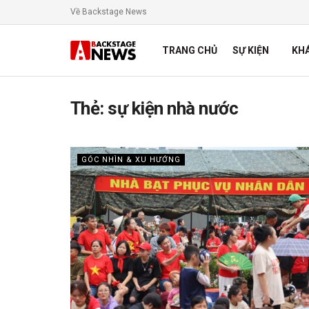
Về Backstage News
TRANG CHỦ
SỰ KIỆN
KH
Thẻ:
sự kiện nhà nước
GÓC NHÌN & XU HƯỚNG