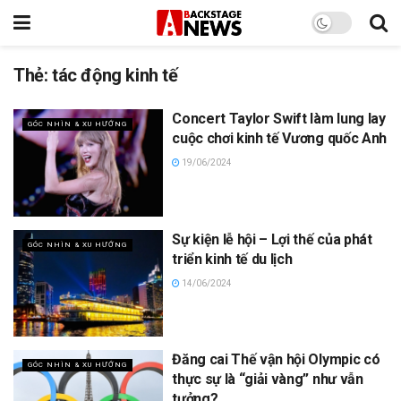
Thẻ:
tác động kinh tế
Concert Taylor Swift làm lung lay
GÓC NHÌN & XU HƯỚNG
cuộc chơi kinh tế Vương quốc Anh
19/06/2024
Sự kiện lễ hội – Lợi thế của phát
GÓC NHÌN & XU HƯỚNG
triển kinh tế du lịch
14/06/2024
Đăng cai Thế vận hội Olympic có
GÓC NHÌN & XU HƯỚNG
thực sự là “giải vàng” như vẫn
tưởng?