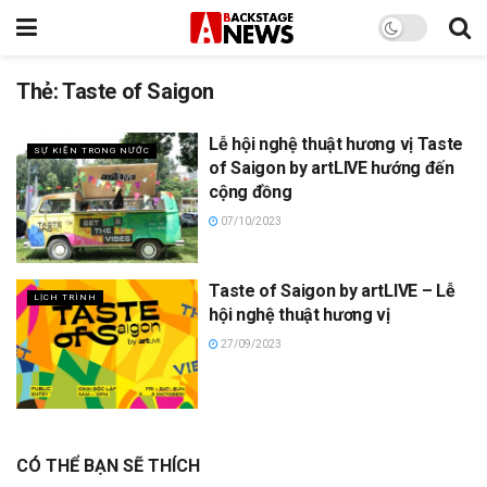
Thẻ:
Taste of Saigon
Lễ hội nghệ thuật hương vị Taste
SỰ KIỆN TRONG NƯỚC
of Saigon by artLIVE hướng đến
cộng đồng
07/10/2023
Taste of Saigon by artLIVE – Lễ
LỊCH TRÌNH
hội nghệ thuật hương vị
27/09/2023
CÓ THỂ BẠN SẼ THÍCH