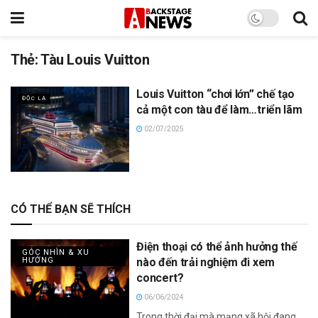
Thẻ:
Tàu Louis Vuitton
Louis Vuitton “chơi lớn” chế tạo
ĐỘC LẠ
cả một con tàu để làm…triển lãm
02/07/2025
CÓ THỂ BẠN SẼ THÍCH
Điện thoại có thể ảnh hưởng thế
GÓC NHÌN & XU
HƯỚNG
nào đến trải nghiệm đi xem
concert?
06/06/2024
Trong thời đại mà mạng xã hội đang