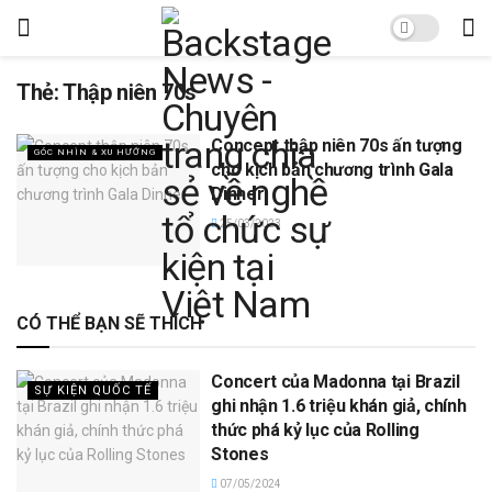
Thẻ:
Thập niên 70s
Concept thập niên 70s ấn tượng
GÓC NHÌN & XU HƯỚNG
cho kịch bản chương trình Gala
Dinner
25/03/2023
CÓ THỂ BẠN SẼ THÍCH
Concert của Madonna tại Brazil
SỰ KIỆN QUỐC TẾ
ghi nhận 1.6 triệu khán giả, chính
thức phá kỷ lục của Rolling
Stones
07/05/2024