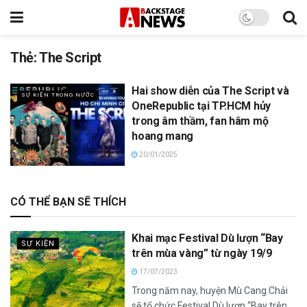
Thẻ:
The Script
Hai show diễn của The Script và
SỰ KIỆN TRONG NƯỚC
OneRepublic tại TP.HCM hủy
trong âm thầm, fan hâm mộ
hoang mang
20/01/2025
CÓ THỂ BẠN SẼ THÍCH
Khai mạc Festival Dù lượn “Bay
SỰ KIỆN
trên mùa vàng” từ ngày 19/9
17/07/2023
Trong năm nay, huyện Mù Cang Chải
sẽ tổ chức Festival Dù lượn “Bay trên