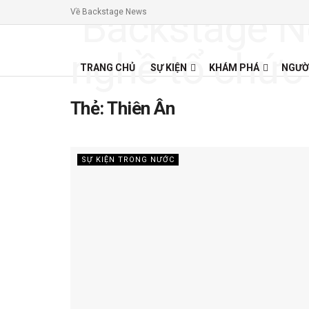
Về Backstage News
TRANG CHỦ
SỰ KIỆN
KHÁM PHÁ
NGƯỜ
Thẻ:
Thiên Ân
SỰ KIỆN TRONG NƯỚC