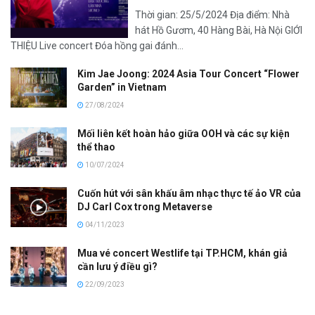
Thời gian: 25/5/2024 Địa điểm: Nhà
hát Hồ Gươm, 40 Hàng Bài, Hà Nội GIỚI
THIỆU Live concert Đóa hồng gai đánh...
Kim Jae Joong: 2024 Asia Tour Concert “Flower
Garden” in Vietnam
27/08/2024
Mối liên kết hoàn hảo giữa OOH và các sự kiện
thể thao
10/07/2024
Cuốn hút với sân khấu âm nhạc thực tế ảo VR của
DJ Carl Cox trong Metaverse
04/11/2023
Mua vé concert Westlife tại TP.HCM, khán giả
cần lưu ý điều gì?
22/09/2023