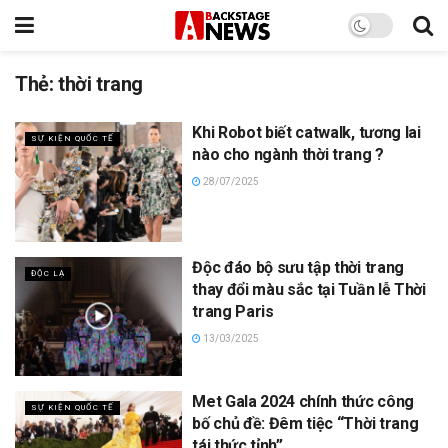
Thẻ:
thời trang
Khi Robot biết catwalk, tương lai
SỰ KIỆN QUỐC TẾ
nào cho ngành thời trang ?
28/07/2025
Độc đáo bộ sưu tập thời trang
ĐỘC LẠ
thay đổi màu sắc tại Tuần lễ Thời
trang Paris
13/03/2025
Met Gala 2024 chính thức công
SỰ KIỆN QUỐC TẾ
bố chủ đề: Đêm tiệc “Thời trang
tái thức tỉnh”