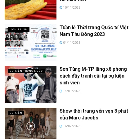
10/11/2023
Tuần lễ Thời trang Quốc tế Việt
LỊCH TRÌNH
Nam Thu Đông 2023
04/11/2023
Sơn Tùng M-TP lăng xê phong
SỰ KIỆN TRONG NƯỚC
cách đầy tranh cãi tại sự kiện
sinh viên
15/09/2023
Show thời trang vỏn vẹn 3 phút
SỰ KIỆN
của Marc Jacobs
16/07/2023