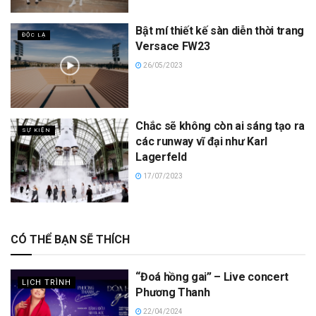
Bật mí thiết kế sàn diễn thời trang
ĐỘC LẠ
Versace FW23
26/05/2023
Chắc sẽ không còn ai sáng tạo ra
SỰ KIỆN
các runway vĩ đại như Karl
Lagerfeld
17/07/2023
CÓ THỂ BẠN SẼ THÍCH
“Đoá hồng gai” – Live concert
LỊCH TRÌNH
Phương Thanh
22/04/2024