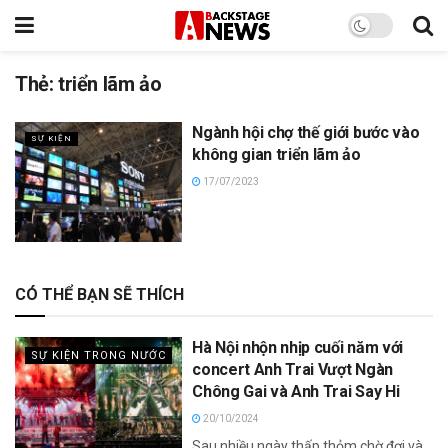
Thẻ:
triển lãm ảo
Ngành hội chợ thế giới bước vào
SỰ KIỆN
không gian triển lãm ảo
17/07/2023
CÓ THỂ BẠN SẼ THÍCH
Hà Nội nhộn nhịp cuối năm với
SỰ KIỆN TRONG NƯỚC
concert Anh Trai Vượt Ngàn
Chông Gai và Anh Trai Say Hi
20/10/2024
Sau nhiều ngày thấp thỏm chờ đợi và