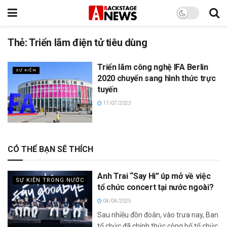
Thẻ:
Triển lãm điện tử tiêu dùng
Triển lãm công nghệ IFA Berlin
SỰ KIỆN
2020 chuyển sang hình thức trực
tuyến
17/07/2023
CÓ THỂ BẠN SẼ THÍCH
Anh Trai “Say Hi” úp mở về việc
SỰ KIỆN TRONG NƯỚC
tổ chức concert tại nước ngoài?
04/04/2025
Sau nhiều đồn đoán, vào trưa nay, Ban
tổ chức đã chính thức công bố tổ chức