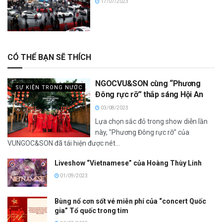
17/07/2023
CÓ THỂ BẠN SẼ THÍCH
NGOCVU&SON cùng “Phương
SỰ KIỆN TRONG NƯỚC
Đông rực rỡ” thắp sáng Hội An
03/08/2023
Lựa chọn sắc đỏ trong show diễn lần
này, "Phương Đông rực rỡ" của
VUNGOC&SON đã tái hiện được nét...
Liveshow “Vietnamese” của Hoàng Thùy Linh
01/09/2023
Bùng nổ cơn sốt vé miễn phí của “concert Quốc
gia” Tổ quốc trong tim