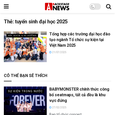
Thẻ:
tuyển sinh đại học 2025
Tổng hợp các trường đại học đào
GÓC NHÌN & XU HƯỚNG
tạo ngành Tổ chức sự kiện tại
Việt Nam 2025
21/07/2025
CÓ THỂ BẠN SẼ THÍCH
BABYMONSTER chính thức công
SỰ KIỆN TRONG NƯỚC
bố seatmaps, tất cả đều là khu
vực đứng
27/02/2025
Ban tổ chức concert