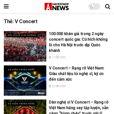
Thẻ:
V Concert
100.000 khán giả trong 2 ngày
GÓC NHÌN & XU HƯỚNG
concert quốc gia: Cú hích khổng
lồ cho Hà Nội trước dịp Quốc
khánh
11/08/2025
V Concert – Rạng rỡ Việt Nam:
SỰ KIỆN TRONG NƯỚC
Giàu chất liệu từ nghệ sĩ, ký ức
đến cảm xúc
12/08/2025
Dàn nghệ sĩ V Concert – Rạng rỡ
SỰ KIỆN TRONG NƯỚC
Việt Nam hăng say tập luyện, sẵn
sàng “bùng cháy” trước giờ G