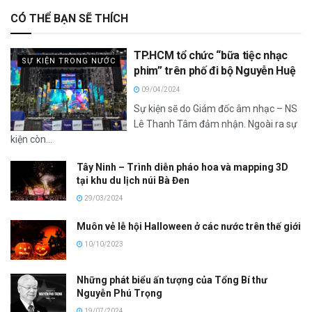
CÓ THỂ BẠN SẼ THÍCH
TP.HCM tổ chức “bữa tiệc nhạc
SỰ KIỆN TRONG NƯỚC
phim” trên phố đi bộ Nguyễn Huệ
09/04/2024
Sự kiện sẽ do Giám đốc âm nhạc – NS
Lê Thanh Tâm đảm nhận. Ngoài ra sự
kiện còn...
Tây Ninh – Trình diễn pháo hoa và mapping 3D
tại khu du lịch núi Bà Đen
29/03/2024
Muôn vẻ lễ hội Halloween ở các nước trên thế giới
10/10/2023
Những phát biểu ấn tượng của Tổng Bí thư
Nguyễn Phú Trọng
19/07/2024