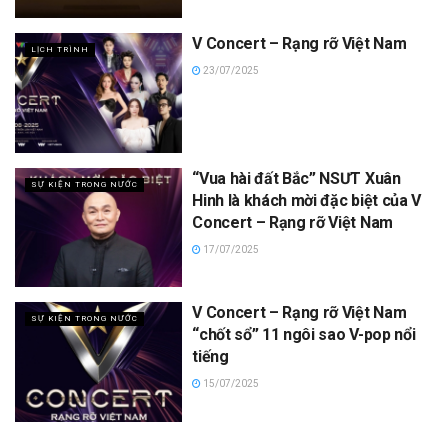
V Concert – Rạng rỡ Việt Nam
LỊCH TRÌNH
23/07/2025
“Vua hài đất Bắc” NSƯT Xuân
SỰ KIỆN TRONG NƯỚC
Hinh là khách mời đặc biệt của V
Concert – Rạng rỡ Việt Nam
17/07/2025
V Concert – Rạng rỡ Việt Nam
SỰ KIỆN TRONG NƯỚC
“chốt sổ” 11 ngôi sao V-pop nổi
tiếng
15/07/2025