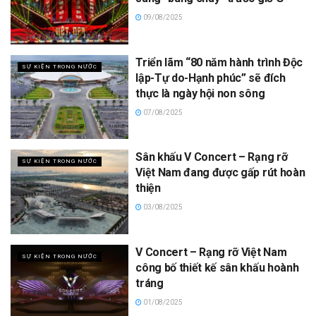
09/08/2025
Triển lãm “80 năm hành trình Độc
SỰ KIỆN TRONG NƯỚC
lập-Tự do-Hạnh phúc” sẽ đích
thực là ngày hội non sông
07/08/2025
Sân khấu V Concert – Rạng rỡ
SỰ KIỆN TRONG NƯỚC
Việt Nam đang được gấp rút hoàn
thiện
03/08/2025
V Concert – Rạng rỡ Việt Nam
SỰ KIỆN TRONG NƯỚC
công bố thiết kế sân khấu hoành
tráng
01/08/2025