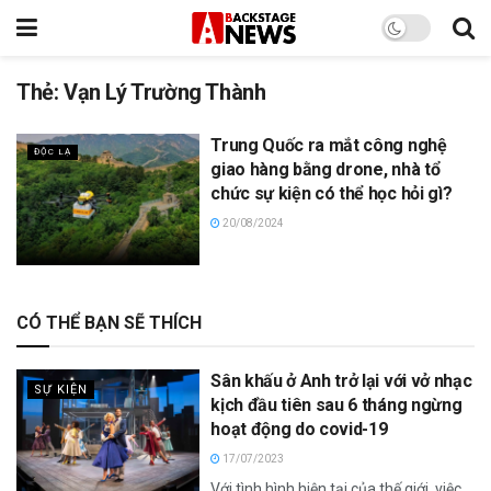
Thẻ:
Vạn Lý Trường Thành
Trung Quốc ra mắt công nghệ
ĐỘC LẠ
giao hàng bằng drone, nhà tổ
chức sự kiện có thể học hỏi gì?
20/08/2024
CÓ THỂ BẠN SẼ THÍCH
Sân khấu ở Anh trở lại với vở nhạc
SỰ KIỆN
kịch đầu tiên sau 6 tháng ngừng
hoạt động do covid-19
17/07/2023
Với tình hình hiện tại của thế giới, việc