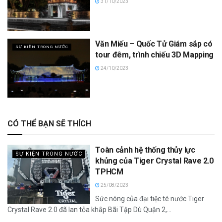
31/10/2023
Văn Miếu – Quốc Tử Giám sắp có
SỰ KIỆN TRONG NƯỚC
tour đêm, trình chiếu 3D Mapping
24/10/2023
CÓ THỂ BẠN SẼ THÍCH
Toàn cảnh hệ thống thủy lực
SỰ KIỆN TRONG NƯỚC
khủng của Tiger Crystal Rave 2.0
TPHCM
25/08/2023
Sức nóng của đại tiệc té nước Tiger
Crystal Rave 2.0 đã lan tỏa khắp Bãi Tập Dù Quận 2,...