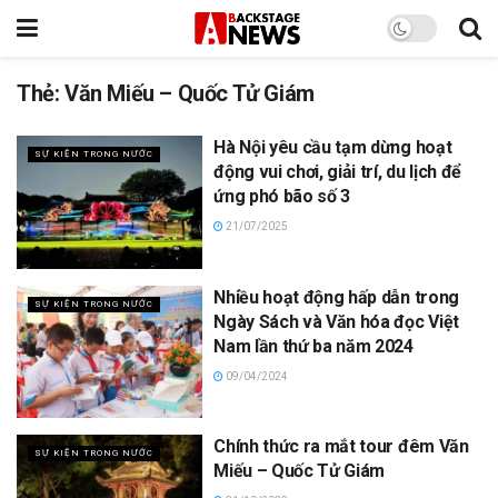
Thẻ:
Văn Miếu – Quốc Tử Giám
Hà Nội yêu cầu tạm dừng hoạt
SỰ KIỆN TRONG NƯỚC
động vui chơi, giải trí, du lịch để
ứng phó bão số 3
21/07/2025
Nhiều hoạt động hấp dẫn trong
SỰ KIỆN TRONG NƯỚC
Ngày Sách và Văn hóa đọc Việt
Nam lần thứ ba năm 2024
09/04/2024
Chính thức ra mắt tour đêm Văn
SỰ KIỆN TRONG NƯỚC
Miếu – Quốc Tử Giám