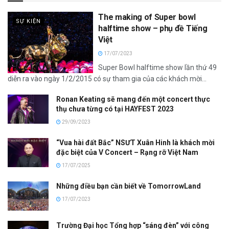
The making of Super bowl
SỰ KIỆN
halftime show – phụ đề Tiếng
Việt
17/07/2023
Super Bowl halftime show lần thứ 49
diễn ra vào ngày 1/2/2015 có sự tham gia của các khách mời...
Ronan Keating sẽ mang đến một concert thực
thụ chưa từng có tại HAYFEST 2023
29/09/2023
“Vua hài đất Bắc” NSƯT Xuân Hinh là khách mời
đặc biệt của V Concert – Rạng rỡ Việt Nam
17/07/2025
Những điều bạn cần biết về TomorrowLand
17/07/2023
Trường Đại học Tổng hợp “sáng đèn” với công