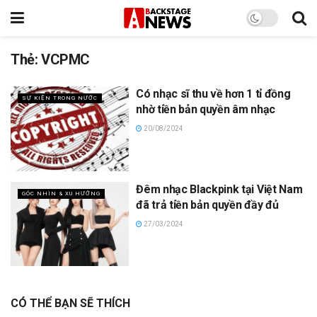
Thẻ:
VCPMC
Có nhạc sĩ thu về hơn 1 tỉ đồng
SỰ KIỆN TRONG NƯỚC
nhờ tiền bản quyền âm nhạc
20/08/2024
Đêm nhạc Blackpink tại Việt Nam
GÓC NHÌN & XU HƯỚNG
đã trả tiền bản quyền đầy đủ
27/03/2024
CÓ THỂ BẠN SẼ THÍCH