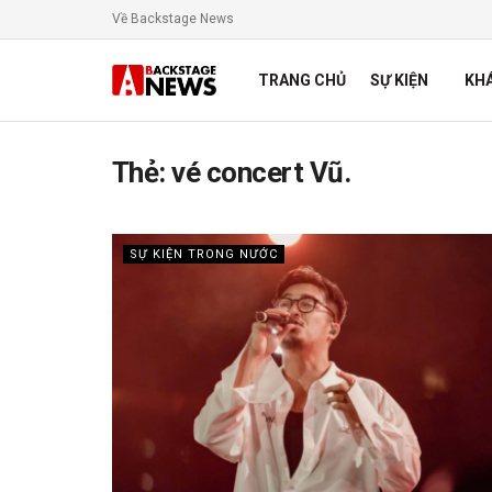
Về Backstage News
TRANG CHỦ
SỰ KIỆN
KH
Thẻ:
vé concert Vũ.
SỰ KIỆN TRONG NƯỚC