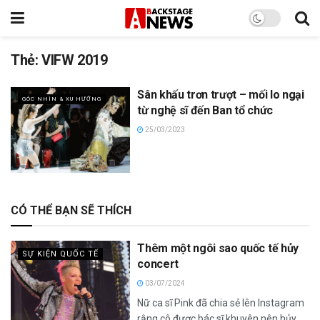
Thẻ:
VIFW 2019
Sân khấu trơn trượt – mối lo ngại
GÓC NHÌN & XU HƯỚNG
từ nghệ sĩ đến Ban tổ chức
25/03/2023
CÓ THỂ BẠN SẼ THÍCH
Thêm một ngôi sao quốc tế hủy
SỰ KIỆN QUỐC TẾ
concert
03/07/2024
Nữ ca sĩ Pink đã chia sẻ lên Instagram
rằng cô được bác sĩ khuyên nên hủy