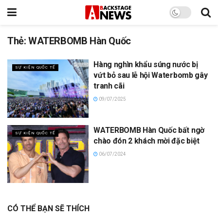
Thẻ:
WATERBOMB Hàn Quốc
Hàng nghìn khẩu súng nước bị
SỰ KIỆN QUỐC TẾ
vứt bỏ sau lễ hội Waterbomb gây
tranh cãi
09/07/2025
WATERBOMB Hàn Quốc bất ngờ
SỰ KIỆN QUỐC TẾ
chào đón 2 khách mời đặc biệt
06/07/2024
CÓ THỂ BẠN SẼ THÍCH