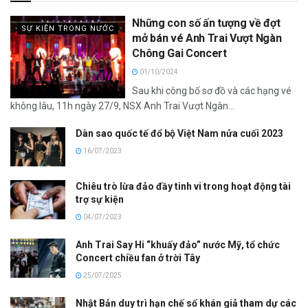
Những con số ấn tượng về đợt
SỰ KIỆN TRONG NƯỚC
mở bán vé Anh Trai Vượt Ngàn
Chông Gai Concert
01/10/2024
Sau khi công bố sơ đồ và các hạng vé
không lâu, 11h ngày 27/9, NSX Anh Trai Vượt Ngàn...
Dàn sao quốc tế đổ bộ Việt Nam nửa cuối 2023
16/07/2023
Chiêu trò lừa đảo đầy tinh vi trong hoạt động tài
trợ sự kiện
04/07/2023
Anh Trai Say Hi “khuấy đảo” nước Mỹ, tổ chức
Concert chiều fan ở trời Tây
25/07/2025
Nhật Bản duy trì hạn chế số khán giả tham dự các