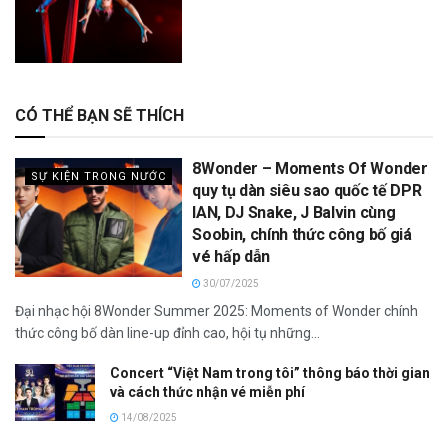
CÓ THỂ BẠN SẼ THÍCH
8Wonder – Moments Of Wonder
SỰ KIỆN TRONG NƯỚC
quy tụ dàn siêu sao quốc tế DPR
IAN, DJ Snake, J Balvin cùng
Soobin, chính thức công bố giá
vé hấp dẫn
30/07/2025
Đại nhạc hội 8Wonder Summer 2025: Moments of Wonder chính
thức công bố dàn line-up đỉnh cao, hội tụ những...
Concert “Việt Nam trong tôi” thông báo thời gian
và cách thức nhận vé miễn phí
14/08/2025