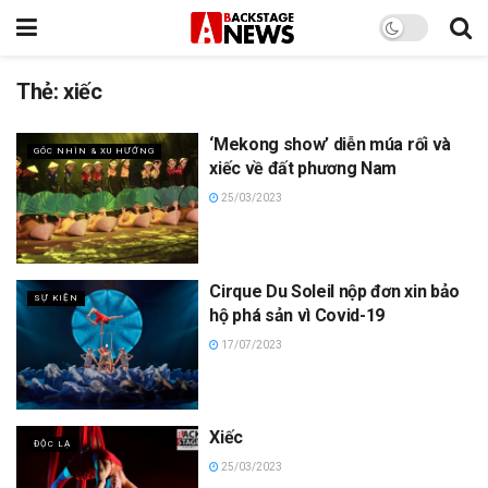
Thẻ:
xiếc
‘Mekong show’ diễn múa rối và
GÓC NHÌN & XU HƯỚNG
xiếc về đất phương Nam
25/03/2023
Cirque Du Soleil nộp đơn xin bảo
SỰ KIỆN
hộ phá sản vì Covid-19
17/07/2023
Xiếc
ĐỘC LẠ
25/03/2023