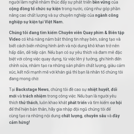
người làm nghề nhằm thúc đẩy sự phát triển
bền vững
của
cộng đồng tổ chức sự kiện
trong nước, cũng như góp phần
nâng cao chất lượng và sự chuyên nghiệp của
ngành công
nghiệp sự kiện tại Việt Nam.
Chúng tôi đang tìm kiếm Chuyên viên Quay phim & Biên tập
Video
có khả năng nắm bắt thông tin nhạy bén, sáng tạo và
biết cách biến những hình ảnh và nội dung khô khan trở nên
hấp dẫn, dễ tiếp cận. Nếu bạn có sự yêu thích và đam mê đặc
biệt với công việc quay dựng, từ việc lên ý tưởng, ghi hình đến
chỉnh sửa, nhằm tạo ra những sản phẩm chất lượng, giàu cảm
xúc, kết nối mạnh mẽ với khán giả thì bạn là nhân tố chúng tôi
đang mong chờ.
Tại
Backstage News
, chúng tôi đề cao sự
nhiệt huyết
,
đổi
mới
và
trách nhiệm
trong công việc. Nếu bạn là người yêu
thích
thử thách
, luôn khao khát
phát triển
và tìm kiếm
cơ hội
để thể hiện bản thân, hãy gia nhập đội ngũ chúng tôi để
cùng tạo ra những nội dung
chất lượng
,
chuyên sâu
và
đầy
cảm hứng!