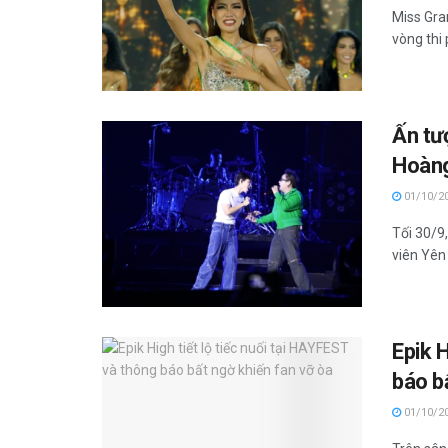
Miss Gra
vòng thi 
Ấn tư
Hoàng
01/10/2
Tối 30/9
viên Yên 
Epik H
báo b
01/10/2