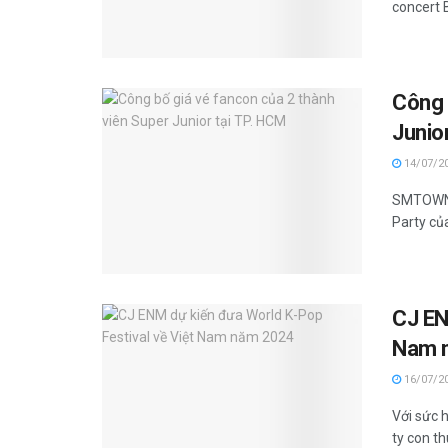
concert B
Công 
Junio
14/07/2
SMTOWN V
Party củ
CJ EN
Nam 
16/07/2
Với sức 
ty con th