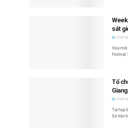
Weeke
sát g
17/07/2
Vừa mới 
Festival:
Tổ ch
Giang
17/07/2
Tại họp 
Sở Văn h