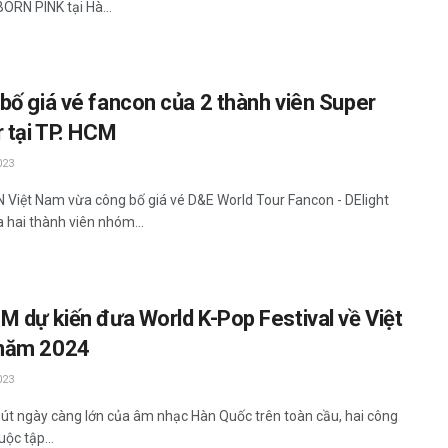
ORN PINK tại Hà...
bố giá vé fancon của 2 thành viên Super
r tại TP. HCM
023
iệt Nam vừa công bố giá vé D&E World Tour Fancon - DElight
a hai thành viên nhóm...
M dự kiến đưa World K-Pop Festival về Việt
năm 2024
023
hút ngày càng lớn của âm nhạc Hàn Quốc trên toàn cầu, hai công
uộc tập...