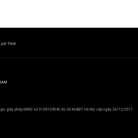
Lịch Trình
 NAM
tage, giấy phép ĐKKD số 0108104540 do Sở KH&ĐT Hà Nội cấp ngày 26/12/2017.