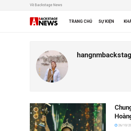
Về Backstage News
TRANG CHỦ
SỰ KIỆN
KH
hangnmbacksta
Chung
Hoàng
26/10/2