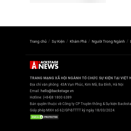
Trang chủ
Sự Kiện
Khám Phá
Người Trong Ngành
TRANG MẠNG XÃ HỘI NGÀNH TỔ CHỨC SỰ KIỆN TẠI VIỆT
Địa chỉ văn phòng: 43A Vạn Phúc, Kim Mã, Ba Đình, Hà Nội
Email:
hello@backstage.vn
Hotline: (+84)8 1800 6389
Bản quyền thuộc về Công ty CP Truyền thông & Sự kiện Backs
Giấy phép MXH số 62/GP-BTTTT ký ngày 18/03/2024.