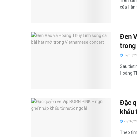
Trên sân
của Hàn Q
Đen V
trong
02/10/2
Sau tiết
Hoàng Th
Đặc q
khẩu 
29/07/2
Theo tìm