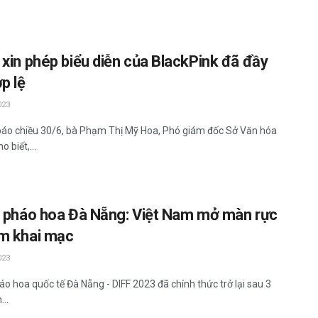
 xin phép biểu diễn của BlackPink đã đầy
p lệ
023
báo chiều 30/6, bà Phạm Thị Mỹ Hoa, Phó giám đốc Sở Văn hóa
o biết,...
i pháo hoa Đà Nẵng: Việt Nam mở màn rực
m khai mạc
023
áo hoa quốc tế Đà Nẵng - DIFF 2023 đã chính thức trở lại sau 3
..