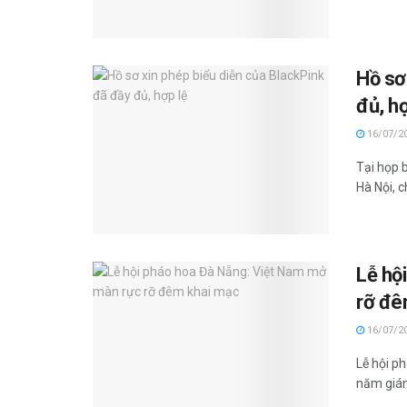
Hồ sơ
đủ, hợ
16/07/2
Tại họp 
Hà Nội, ch
Lễ hộ
rỡ đê
16/07/2
Lễ hội ph
năm gián.