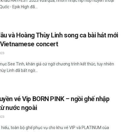
 khấu HAYFEST 2023 vừa qua, nhóm nhạc hip hop huyền thoại
uốc - Epik High đã...
âu và Hoàng Thùy Linh song ca bài hát mới
 Vietnamese concert
023
 mục See Tình, khán giả cứ ngỡ chương trình kết thúc, tuy nhiên
ùy Linh đã bất ngờ...
uyền vé Vip BORN PINK – ngồi ghế nhập
từ nước ngoài
023
 hiểu, toàn bộ ghế phục vụ cho khu vé VIP và PLATINUM của