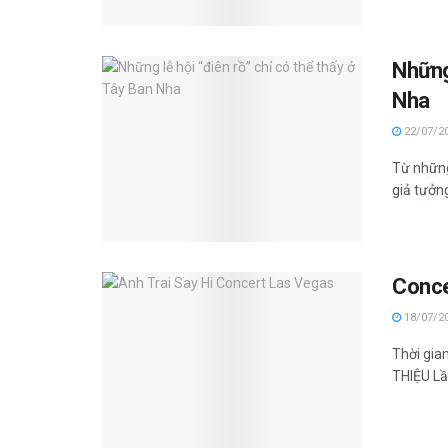
Những 
Nha
22/07/2
Từ những
giả tưởng
Conce
18/07/2
Thời gia
THIỆU Lần