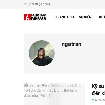
Về Backstage News
TRANG CHỦ
SỰ KIỆN
KH
ngatran
Kỹ sư
đến k
14/08/2