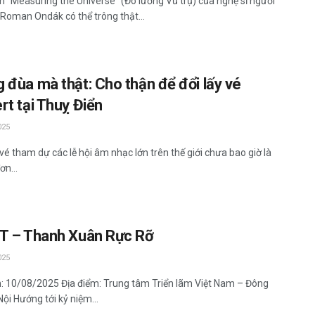
 “Measuring the Universe” (Đo lường Vũ trụ) của nghệ sĩ người
 Roman Ondák có thể trông thật...
 đùa mà thật: Cho thận để đổi lấy vé
rt tại Thuỵ Điển
025
vé tham dự các lễ hội âm nhạc lớn trên thế giới chưa bao giờ là
ơn...
T – Thanh Xuân Rực Rỡ
025
n: 10/08/2025 Địa điểm: Trung tâm Triển lãm Việt Nam – Đông
ội Hướng tới kỷ niệm...