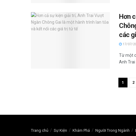
Hơn cả
Chông 
các gi
17/07/2
Từ một c
Anh Trai
1
2
Trang chủ
Sự Kiện
Khám Phá
Người Trong Ngành