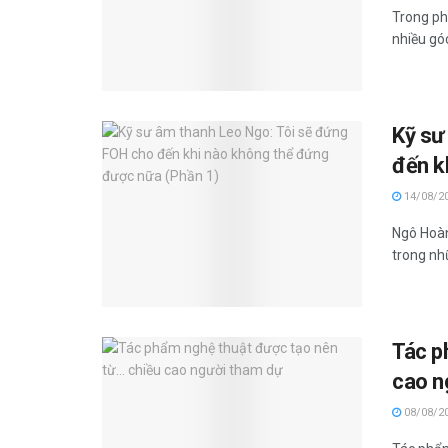
Trong ph
nhiều góc
Kỹ sư
đến k
14/08/2
Ngô Hoàn
trong nhữ
Tác p
cao n
08/08/2