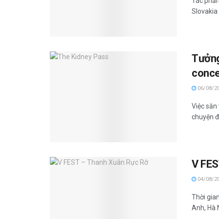
Tác phẩm
Slovakia
Tưởng
conce
06/08/2
Việc săn 
chuyện đ
V FES
04/08/2
Thời gia
Anh, Hà N