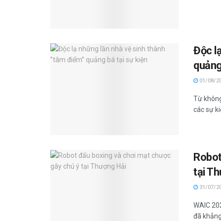
Độc l
quảng
01/08/2
Từ không
các sự k
Robot
tại T
31/07/2
WAIC 202
đã khẳng