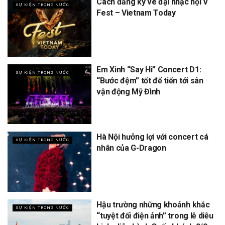
Cách đăng ký vé đại nhạc hội V
SỰ KIỆN TRONG NƯỚC
Fest – Vietnam Today
Em Xinh “Say Hi” Concert D1:
SỰ KIỆN TRONG NƯỚC
“Bước đệm” tốt để tiến tới sân
vận động Mỹ Đình
Hà Nội hưởng lợi với concert cá
SỰ KIỆN TRONG NƯỚC
nhân của G-Dragon
Hậu trường những khoảnh khắc
SỰ KIỆN TRONG NƯỚC
“tuyệt đối điện ảnh” trong lễ diễu