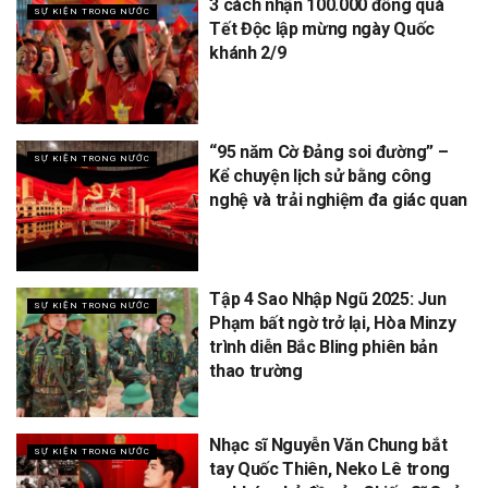
3 cách nhận 100.000 đồng quà
SỰ KIỆN TRONG NƯỚC
Tết Độc lập mừng ngày Quốc
khánh 2/9
“95 năm Cờ Đảng soi đường” –
SỰ KIỆN TRONG NƯỚC
Kể chuyện lịch sử bằng công
nghệ và trải nghiệm đa giác quan
Tập 4 Sao Nhập Ngũ 2025: Jun
SỰ KIỆN TRONG NƯỚC
Phạm bất ngờ trở lại, Hòa Minzy
trình diễn Bắc Bling phiên bản
thao trường
Nhạc sĩ Nguyễn Văn Chung bắt
SỰ KIỆN TRONG NƯỚC
tay Quốc Thiên, Neko Lê trong