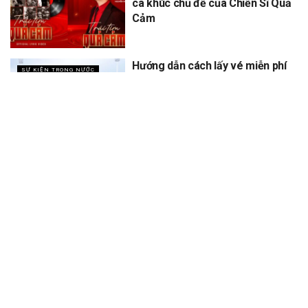
ca khúc chủ đề của Chiến Sĩ Quả
Cảm
Hướng dẫn cách lấy vé miễn phí
SỰ KIỆN TRONG NƯỚC
concert Quốc gia ngày 1/9 tại
sân vận động Mỹ Đình
XEM THÊM
Trang chủ
Sự Kiện
Khám Phá
Người Trong Ngành
Lịch Trình