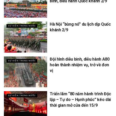
binh, diễu hành Quốc khánh 2/9
Hà Nội “bùng nổ” du lịch dịp Quốc
SỰ KIỆN TRONG NƯỚC
khánh 2/9
Đội hình diễu binh, diễu hành A80
SỰ KIỆN TRONG NƯỚC
hoàn thành nhiệm vụ, trở về đơn
vị
Triển lãm “80 năm hành trình Độc
SỰ KIỆN TRONG NƯỚC
lập – Tự do – Hạnh phúc” kéo dài
thời gian mở cửa đến 15/9