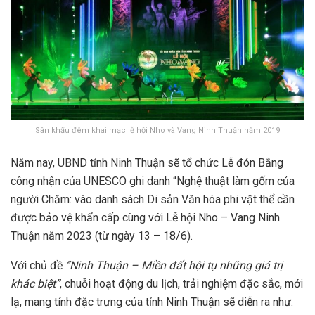
Sân khấu đêm khai mạc lễ hội Nho và Vang Ninh Thuận năm 2019
Năm nay, UBND tỉnh Ninh Thuận sẽ tổ chức Lễ đón Bằng
công nhận của UNESCO ghi danh “Nghệ thuật làm gốm của
người Chăm: vào danh sách Di sản Văn hóa phi vật thể cần
được bảo vệ khẩn cấp cùng với Lễ hội Nho – Vang Ninh
Thuận năm 2023 (từ ngày 13 – 18/6).
Với chủ đề
“Ninh Thuận – Miền đất hội tụ những giá trị
khác biệt”
, chuỗi hoạt động du lịch, trải nghiệm đặc sắc, mới
lạ, mang tính đặc trưng của tỉnh Ninh Thuận sẽ diễn ra như: