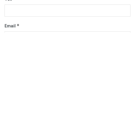
*
Email
Trang web
Trang chủ
Sự Kiện
Khám Phá
Người Trong Ngành
Lịch Trình