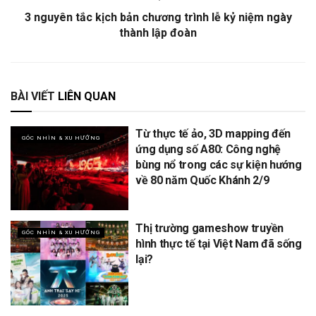
3 nguyên tắc kịch bản chương trình lễ kỷ niệm ngày
thành lập đoàn
BÀI VIẾT
LIÊN QUAN
Từ thực tế ảo, 3D mapping đến
GÓC NHÌN & XU HƯỚNG
ứng dụng số A80: Công nghệ
bùng nổ trong các sự kiện hướng
về 80 năm Quốc Khánh 2/9
Thị trường gameshow truyền
GÓC NHÌN & XU HƯỚNG
hình thực tế tại Việt Nam đã sống
lại?