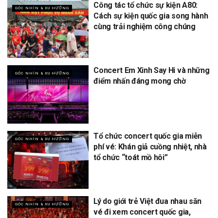
Công tác tổ chức sự kiện A80:
GÓC NHÌN & XU HƯỚNG
Cách sự kiện quốc gia song hành
cùng trải nghiệm công chúng
Concert Em Xinh Say Hi và những
GÓC NHÌN & XU HƯỚNG
điểm nhấn đáng mong chờ
Tổ chức concert quốc gia miễn
GÓC NHÌN & XU HƯỚNG
phí vé: Khán giả cuồng nhiệt, nhà
tổ chức “toát mồ hôi”
Lý do giới trẻ Việt đua nhau săn
GÓC NHÌN & XU HƯỚNG
vé đi xem concert quốc gia,