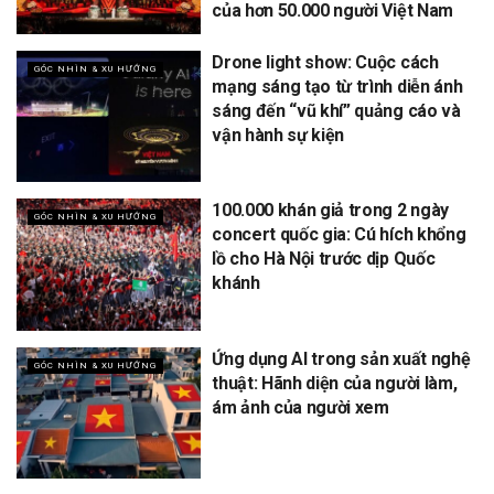
của hơn 50.000 người Việt Nam
Drone light show: Cuộc cách
GÓC NHÌN & XU HƯỚNG
mạng sáng tạo từ trình diễn ánh
sáng đến “vũ khí” quảng cáo và
vận hành sự kiện
100.000 khán giả trong 2 ngày
GÓC NHÌN & XU HƯỚNG
concert quốc gia: Cú hích khổng
lồ cho Hà Nội trước dịp Quốc
khánh
Ứng dụng AI trong sản xuất nghệ
GÓC NHÌN & XU HƯỚNG
thuật: Hãnh diện của người làm,
ám ảnh của người xem