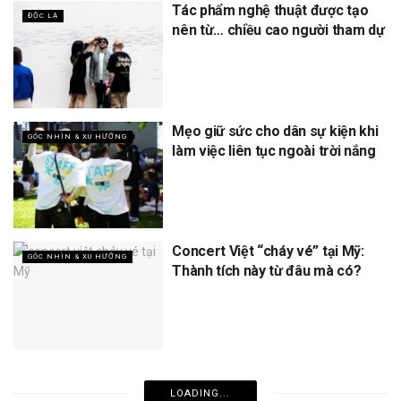
Tác phẩm nghệ thuật được tạo
ĐỘC LẠ
nên từ… chiều cao người tham dự
Mẹo giữ sức cho dân sự kiện khi
GÓC NHÌN & XU HƯỚNG
làm việc liên tục ngoài trời nắng
Concert Việt “cháy vé” tại Mỹ:
GÓC NHÌN & XU HƯỚNG
Thành tích này từ đâu mà có?
LOADING...