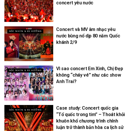
concert yêu nước
Concert và MV âm nhạc yêu
GÓC NHÌN & XU HƯỚNG
nước bùng nổ dịp 80 năm Quốc
khánh 2/9
Vì sao concert Em Xinh, Chị Đẹp
GÓC NHÌN & XU HƯỚNG
không “cháy vé” như các show
Anh Trai?
Case study: Concert quốc gia
GÓC NHÌN & XU HƯỚNG
“Tổ quốc trong tim” – Thoát khỏi
khuôn khổ chương trình chính
luận trở thành bản hòa ca lịch sử