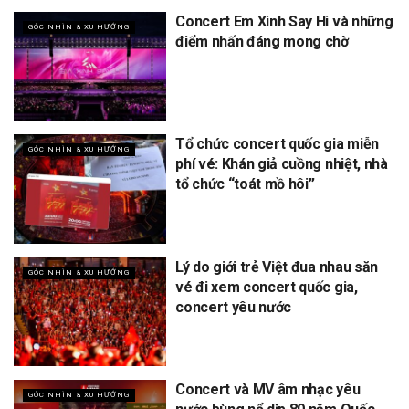
Concert Em Xinh Say Hi và những
GÓC NHÌN & XU HƯỚNG
điểm nhấn đáng mong chờ
Tổ chức concert quốc gia miễn
GÓC NHÌN & XU HƯỚNG
phí vé: Khán giả cuồng nhiệt, nhà
tổ chức “toát mồ hôi”
Lý do giới trẻ Việt đua nhau săn
GÓC NHÌN & XU HƯỚNG
vé đi xem concert quốc gia,
concert yêu nước
Concert và MV âm nhạc yêu
GÓC NHÌN & XU HƯỚNG