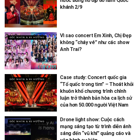
nước bùng nổ dịp 80 năm Quốc
khánh 2/9
Vì sao concert Em Xinh, Chị Đẹp
GÓC NHÌN & XU HƯỚNG
không “cháy vé” như các show
Anh Trai?
Case study: Concert quốc gia
GÓC NHÌN & XU HƯỚNG
“Tổ quốc trong tim” – Thoát khỏi
khuôn khổ chương trình chính
luận trở thành bản hòa ca lịch sử
của hơn 50.000 người Việt Nam
Drone light show: Cuộc cách
GÓC NHÌN & XU HƯỚNG
mạng sáng tạo từ trình diễn ánh
sáng đến “vũ khí” quảng cáo và