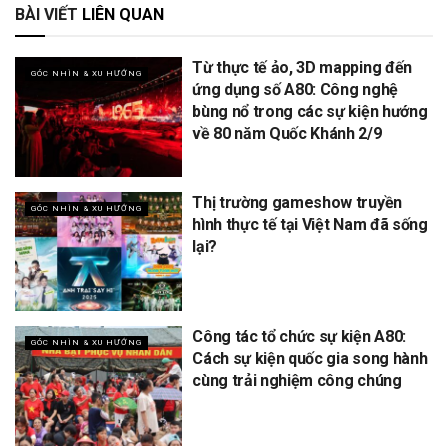
BÀI VIẾT
LIÊN QUAN
Từ thực tế ảo, 3D mapping đến
GÓC NHÌN & XU HƯỚNG
ứng dụng số A80: Công nghệ
bùng nổ trong các sự kiện hướng
về 80 năm Quốc Khánh 2/9
Thị trường gameshow truyền
GÓC NHÌN & XU HƯỚNG
hình thực tế tại Việt Nam đã sống
lại?
Công tác tổ chức sự kiện A80:
GÓC NHÌN & XU HƯỚNG
Cách sự kiện quốc gia song hành
cùng trải nghiệm công chúng