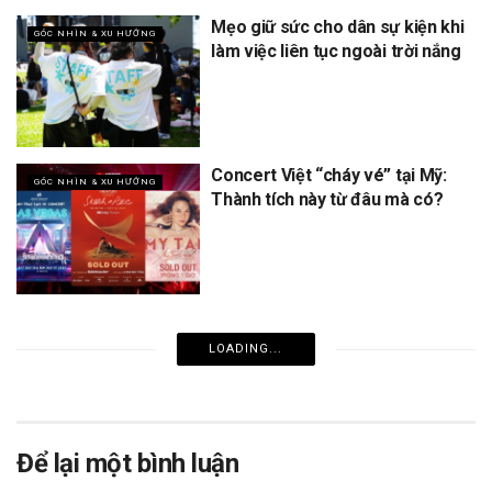
Mẹo giữ sức cho dân sự kiện khi
GÓC NHÌN & XU HƯỚNG
làm việc liên tục ngoài trời nắng
Concert Việt “cháy vé” tại Mỹ:
GÓC NHÌN & XU HƯỚNG
Thành tích này từ đâu mà có?
LOADING...
Để lại một bình luận