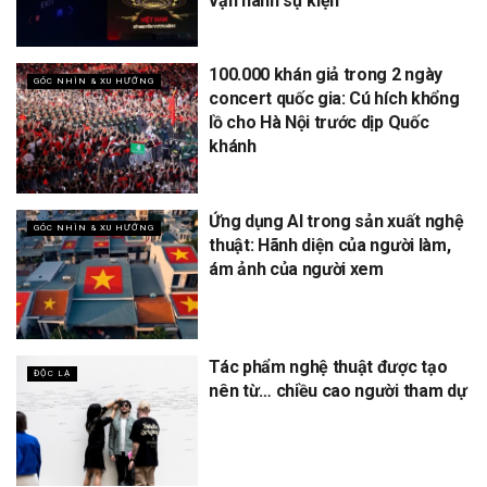
vận hành sự kiện
100.000 khán giả trong 2 ngày
GÓC NHÌN & XU HƯỚNG
concert quốc gia: Cú hích khổng
lồ cho Hà Nội trước dịp Quốc
khánh
Ứng dụng AI trong sản xuất nghệ
GÓC NHÌN & XU HƯỚNG
thuật: Hãnh diện của người làm,
ám ảnh của người xem
Tác phẩm nghệ thuật được tạo
ĐỘC LẠ
nên từ… chiều cao người tham dự