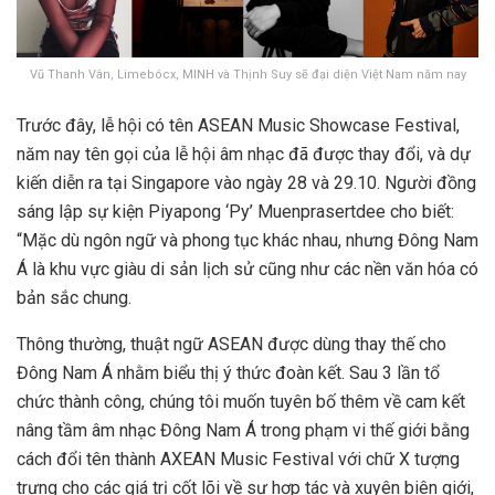
Vũ Thanh Vân, Limebócx, MINH và Thịnh Suy sẽ đại diện Việt Nam năm nay
Trước đây, lễ hội có tên ASEAN Music Showcase Festival,
năm nay tên gọi của lễ hội âm nhạc đã được thay đổi, và dự
kiến diễn ra tại Singapore vào ngày 28 và 29.10. Người đồng
sáng lập sự kiện Piyapong ‘Py’ Muenprasertdee cho biết:
“Mặc dù ngôn ngữ và phong tục khác nhau, nhưng Đông Nam
Á là khu vực giàu di sản lịch sử cũng như các nền văn hóa có
bản sắc chung.
Thông thường, thuật ngữ ASEAN được dùng thay thế cho
Đông Nam Á nhằm biểu thị ý thức đoàn kết. Sau 3 lần tổ
chức thành công, chúng tôi muốn tuyên bố thêm về cam kết
nâng tầm âm nhạc Đông Nam Á trong phạm vi thế giới bằng
cách đổi tên thành AXEAN Music Festival với chữ X tượng
trưng cho các giá trị cốt lõi về sự hợp tác và xuyên biên giới,