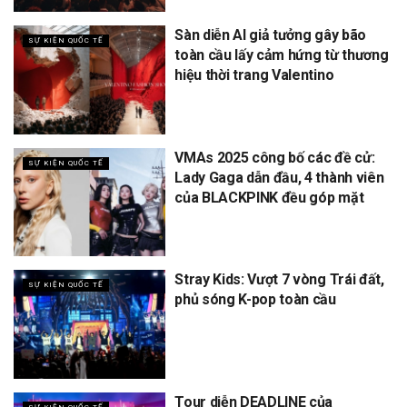
Sàn diễn AI giả tưởng gây bão
SỰ KIỆN QUỐC TẾ
toàn cầu lấy cảm hứng từ thương
hiệu thời trang Valentino
VMAs 2025 công bố các đề cử:
SỰ KIỆN QUỐC TẾ
Lady Gaga dẫn đầu, 4 thành viên
của BLACKPINK đều góp mặt
Stray Kids: Vượt 7 vòng Trái đất,
SỰ KIỆN QUỐC TẾ
phủ sóng K-pop toàn cầu
Tour diễn DEADLINE của