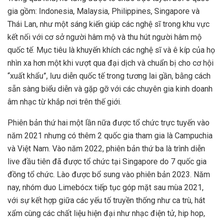
gia gồm: Indonesia, Malaysia, Philippines, Singapore và
Thái Lan, như một sáng kiến giúp các nghệ sĩ trong khu vực
kết nối với cơ sở người hâm mộ và thu hút người hâm mộ
quốc tế. Mục tiêu là khuyến khích các nghệ sĩ và ê kíp của họ
nhìn xa hơn một khi vượt qua đại dịch và chuẩn bị cho cơ hội
“xuất khẩu”, lưu diễn quốc tế trong tương lai gần, bằng cách
sẵn sàng biểu diễn và gặp gỡ với các chuyên gia kinh doanh
âm nhạc từ khắp nơi trên thế giới.
Phiên bản thứ hai một lần nữa được tổ chức trực tuyến vào
năm 2021 nhưng có thêm 2 quốc gia tham gia là Campuchia
và Việt Nam. Vào năm 2022, phiên bản thứ ba là trình diễn
live đầu tiên đã được tổ chức tại Singapore do 7 quốc gia
đồng tổ chức. Lào được bổ sung vào phiên bản 2023. Năm
nay, nhóm duo Limebócx tiếp tục góp mặt sau mùa 2021,
với sự kết hợp giữa các yếu tố truyền thống như ca trù, hát
xẩm cùng các chất liệu hiện đại như nhạc điện tử, hip hop,