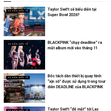
Taylor Swift sẽ biểu diễn tại
SỰ KIỆN QUỐC TẾ
Super Bowl 2026?
BLACKPINK “chạy deadline” ra
SỰ KIỆN QUỐC TẾ
mắt album mới vào tháng 11
Bóc tách dàn thiết bị quay hình
SỰ KIỆN QUỐC TẾ
“xịn sò” được sử dụng trong tour
diễn DEADLINE của BLACKPINK
Taylor Swift “để mắt” tới Las
SỰ KIỆN QUỐC TẾ