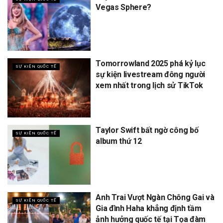
Vegas Sphere?
Tomorrowland 2025 phá kỷ lục
SỰ KIỆN QUỐC TẾ
sự kiện livestream đông người
xem nhất trong lịch sử TikTok
Taylor Swift bất ngờ công bố
SỰ KIỆN QUỐC TẾ
album thứ 12
Anh Trai Vượt Ngàn Chông Gai và
SỰ KIỆN QUỐC TẾ
Gia đình Haha khẳng định tầm
ảnh hưởng quốc tế tại Tọa đàm