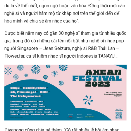
dù là về thể chất, ngôn ngữ hoặc văn hóa. Đồng thời mời các
nghệ sĩ và người hâm mộ từ khắp nơi trên thế giới đến để
hòa mình và chia sẻ âm nhạc của họ”.
Được biết năm nay có gần 30 nghệ sĩ tham gia từ nhiều quốc
gia, trong đó có những cái tên nổi bật như nghệ sĩ nhạc pop
người Singapore – Jean Seizure, nghệ sĩ R&B Thái Lan –
Flower.far, ca sĩ kiêm nhạc sĩ người Indonesia TANAYU…
Piyapong cũng chia sẻ thêm: “Có rất nhiều lễ hội âm nhạc