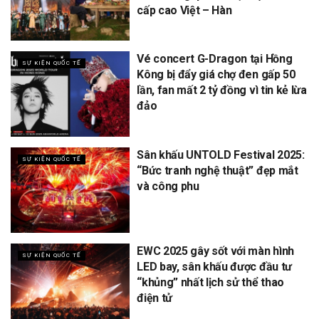
cấp cao Việt – Hàn
Vé concert G-Dragon tại Hồng
SỰ KIỆN QUỐC TẾ
Kông bị đẩy giá chợ đen gấp 50
lần, fan mất 2 tỷ đồng vì tin kẻ lừa
đảo
Sân khấu UNTOLD Festival 2025:
SỰ KIỆN QUỐC TẾ
“Bức tranh nghệ thuật” đẹp mắt
và công phu
EWC 2025 gây sốt với màn hình
SỰ KIỆN QUỐC TẾ
LED bay, sân khấu được đầu tư
“khủng” nhất lịch sử thể thao
điện tử