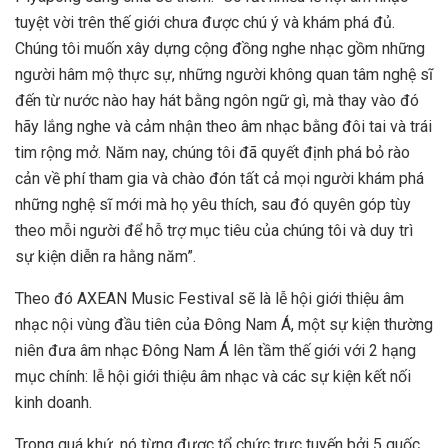
tuyệt vời trên thế giới chưa được chú ý và khám phá đủ.
Chúng tôi muốn xây dựng cộng đồng nghe nhạc gồm những
người hâm mộ thực sự, những người không quan tâm nghệ sĩ
đến từ nước nào hay hát bằng ngôn ngữ gì, mà thay vào đó
hãy lắng nghe và cảm nhận theo âm nhạc bằng đôi tai và trái
tim rộng mở. Năm nay, chúng tôi đã quyết định phá bỏ rào
cản về phí tham gia và chào đón tất cả mọi người khám phá
những nghệ sĩ mới mà họ yêu thích, sau đó quyên góp tùy
theo mỗi người để hỗ trợ mục tiêu của chúng tôi và duy trì
sự kiện diễn ra hằng năm”.
Theo đó AXEAN Music Festival sẽ là lễ hội giới thiệu âm
nhạc nội vùng đầu tiên của Đông Nam Á, một sự kiện thường
niên đưa âm nhạc Đông Nam Á lên tầm thế giới với 2 hạng
mục chính: lễ hội giới thiệu âm nhạc và các sự kiện kết nối
kinh doanh.
Trong quá khứ, nó từng được tổ chức trực tuyến bởi 5 quốc