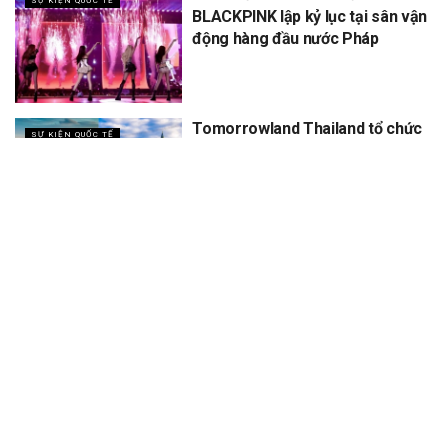
SỰ KIỆN QUỐC TẾ
BLACKPINK lập kỷ lục tại sân vận
động hàng đầu nước Pháp
Tomorrowland Thailand tổ chức
SỰ KIỆN QUỐC TẾ
5 năm, dự kiến thu về 12 tỷ
XEM THÊM
Trang chủ
Sự Kiện
Khám Phá
Người Trong Ngành
Lịch Trình