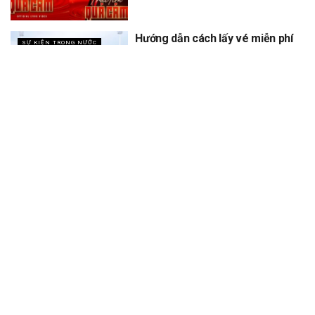
Hướng dẫn cách lấy vé miễn phí
SỰ KIỆN TRONG NƯỚC
concert Quốc gia ngày 1/9 tại
sân vận động Mỹ Đình
XEM THÊM
Trang chủ
Sự Kiện
Khám Phá
Người Trong Ngành
Lịch Trình