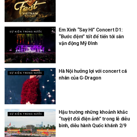
Em Xinh “Say Hi” Concert D1:
SỰ KIỆN TRONG NƯỚC
“Bước đệm” tốt để tiến tới sân
vận động Mỹ Đình
Hà Nội hưởng lợi với concert cá
SỰ KIỆN TRONG NƯỚC
nhân của G-Dragon
Hậu trường những khoảnh khắc
SỰ KIỆN TRONG NƯỚC
“tuyệt đối điện ảnh” trong lễ diễu
binh, diễu hành Quốc khánh 2/9