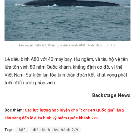
Tàu ngầm kilo 636 tham gia diễu binh A80. (Ảnh: Báo Tuổi Trẻ)
Lễ diễu binh A80 với 40 máy bay, tàu ngầm, và tàu hộ vệ tên
lửa tôn vinh 80 năm Quốc khánh, khẳng định cơ đồ, vị thế
Việt Nam. Sự kiện lan tỏa tinh thần đoàn kết, khát vọng phát
triển đất nước phồn vinh.
Backstage News
Đọc thêm:
Các lực lượng hợp luyện cho “concert Quốc gia” lần 2,
sẵn sàng đến lễ diễu binh kỷ niệm Quốc khánh 2/9
Tags:
A80
diễu binh diễu hành 2/9