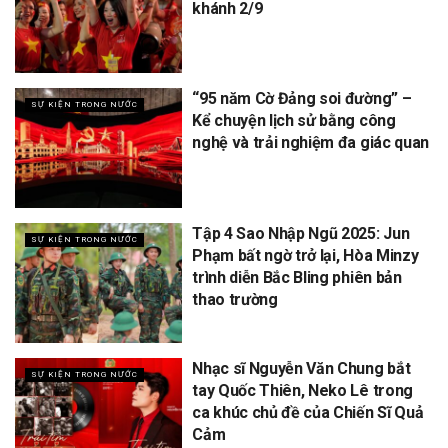
khánh 2/9
“95 năm Cờ Đảng soi đường” –
SỰ KIỆN TRONG NƯỚC
Kể chuyện lịch sử bằng công
nghệ và trải nghiệm đa giác quan
Tập 4 Sao Nhập Ngũ 2025: Jun
SỰ KIỆN TRONG NƯỚC
Phạm bất ngờ trở lại, Hòa Minzy
trình diễn Bắc Bling phiên bản
thao trường
Nhạc sĩ Nguyễn Văn Chung bắt
SỰ KIỆN TRONG NƯỚC
tay Quốc Thiên, Neko Lê trong
ca khúc chủ đề của Chiến Sĩ Quả
Cảm