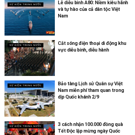
Lễ diễu binh A80: Niềm kiêu hãnh
SỰ KIỆN TRONG NƯỚC
và tự hào của cả dân tộc Việt
Nam
Cắt sóng điện thoại di động khu
SỰ KIỆN TRONG NƯỚC
vực diễu binh, diễu hành
Bảo tàng Lịch sử Quân sự Việt
SỰ KIỆN TRONG NƯỚC
Nam miễn phí tham quan trong
dịp Quốc khánh 2/9
3 cách nhận 100.000 đồng quà
SỰ KIỆN TRONG NƯỚC
Tết Độc lập mừng ngày Quốc