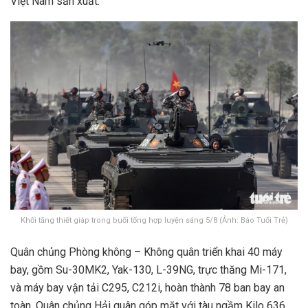
Việt Nam sản xuất.
Khối tăng thiết giáp trong buổi tổng hợp luyện sáng 5/8 (Ảnh: Báo Tuổi Trẻ)
Quân chủng Phòng không – Không quân triển khai 40 máy
bay, gồm Su-30MK2, Yak-130, L-39NG, trực thăng Mi-171,
và máy bay vận tải C295, C212i, hoàn thành 78 ban bay an
toàn. Quân chủng Hải quân góp mặt với tàu ngầm Kilo 636,