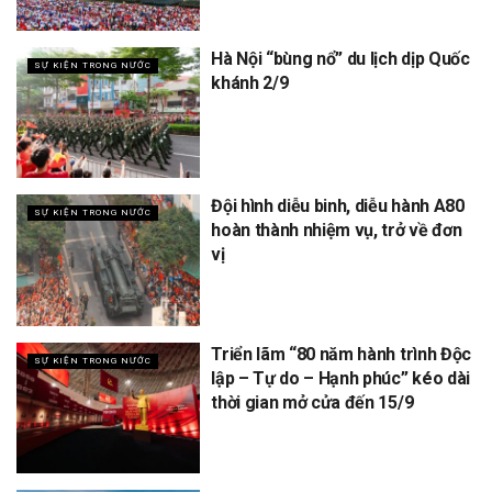
Hà Nội “bùng nổ” du lịch dịp Quốc
SỰ KIỆN TRONG NƯỚC
khánh 2/9
Đội hình diễu binh, diễu hành A80
SỰ KIỆN TRONG NƯỚC
hoàn thành nhiệm vụ, trở về đơn
vị
Triển lãm “80 năm hành trình Độc
SỰ KIỆN TRONG NƯỚC
lập – Tự do – Hạnh phúc” kéo dài
thời gian mở cửa đến 15/9