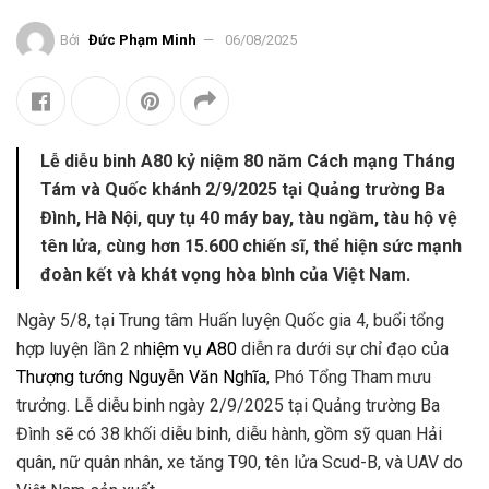
Bởi
Đức Phạm Minh
06/08/2025
Lễ diễu binh A80 kỷ niệm 80 năm Cách mạng Tháng
Tám và Quốc khánh 2/9/2025 tại Quảng trường Ba
Đình, Hà Nội, quy tụ 40 máy bay, tàu ngầm, tàu hộ vệ
tên lửa, cùng hơn 15.600 chiến sĩ, thể hiện sức mạnh
đoàn kết và khát vọng hòa bình của Việt Nam.
Ngày 5/8, tại Trung tâm Huấn luyện Quốc gia 4, buổi tổng
hợp luyện lần 2 n
hiệm vụ A80
diễn ra dưới sự chỉ đạo của
Thượng tướng Nguyễn Văn Nghĩa
, Phó Tổng Tham mưu
trưởng. Lễ diễu binh ngày 2/9/2025 tại Quảng trường Ba
Đình sẽ có 38 khối diễu binh, diễu hành, gồm sỹ quan Hải
quân, nữ quân nhân, xe tăng T90, tên lửa Scud-B, và UAV do