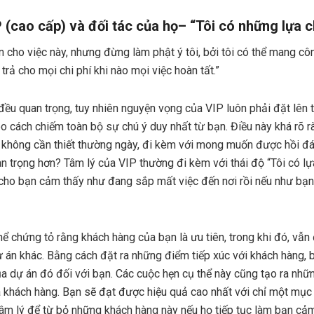
 (cao cấp) và đối tác của họ– “Tôi có những lựa 
n cho việc này, nhưng đừng làm phật ý tôi, bởi tôi có thể mang côn
 trả cho mọi chi phí khi nào mọi việc hoàn tất.”
đều quan trọng, tuy nhiên nguyện vọng của VIP luôn phải đặt lên t
o cách chiếm toàn bộ sự chú ý duy nhất từ bạn. Điều này khá rõ r
 và không cần thiết thường ngày, đi kèm với mong muốn được hồi đá
an trọng hơn? Tâm lý của VIP thường đi kèm với thái độ “Tôi có lự
cho bạn cảm thấy như đang sắp mất việc đến nơi rồi nếu như bạ
ể chứng tỏ rằng khách hàng của bạn là ưu tiên, trong khi đó, vẫn
 án khác. Bằng cách đặt ra những điểm tiếp xúc với khách hàng,
a dự án đó đối với bạn. Các cuộc hẹn cụ thể này cũng tạo ra nhữn
a khách hàng. Bạn sẽ đạt được hiệu quả cao nhất với chỉ một mục 
 tâm lý để từ bỏ những khách hàng này nếu họ tiếp tục làm bạn cả