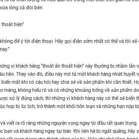
vừa lòng cả đôi bên
 thoắt hiện”
ã không để ý tới điện thoại. Hãy gọi điện sớm nhất có thể và tôi sẽ 
nay.”
hững vị khách hàng “thoắt ẩn thoắt hiện” này thường bị nhầm lẫn 
u tiên. Thay vào đó, điều này mô tả một khách hàng nhiệt huyết v
ỉ biến mất khi có câu hỏi hay chia sẻ về sản phẩm khi cần thiết. 
mơ màng, không hiểu rõ và có những khoảng trống về sản phẩm do
ợc xử lý đúng cách, thì những vị khách hàng này có thể sẽ biến t
ộc họp bị lùi lịch, trở thành một khối hỗn loạn và những hạn nộp bị 
và viết ra rõ ràng những nguyện vọng ngay từ đầu rất quan trọng.
c bạn và khách hàng ngay tại bàn. Khi liên hệ bị ngắt quãng, hãy x