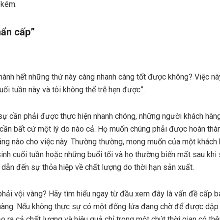
 kém.
hẩn cấp”
thành hết những thứ này càng nhanh càng tốt được không? Việc này
cuối tuần này và tôi không thể trễ hẹn được”.
sự cần phải được thực hiện nhanh chóng, những người khách hàng 
cần bất cứ một lý do nào cả. Họ muốn chúng phải được hoàn thàn
áng nào cho việc này. Thường thường, mong muốn của một khách 
sinh cuối tuần hoặc những buổi tối và họ thường biến mất sau khi
 dẫn đến sự thỏa hiệp về chất lượng do thời hạn sản xuất.
hải vội vàng? Hãy tìm hiểu ngay từ đầu xem đây là vấn đề cấp bá
hàng. Nếu không thực sự có một đống lửa đang chờ để được dập t
o ra cả chất lượng và hiệu quả chỉ trong một chút thời gian có th