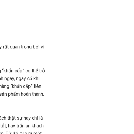
 rất quan trọng bởi vì
“khẩn cấp” có thể trở
h ngay, ngay cả khi
hàng “khẩn cấp” liên
 sản phẩm hoàn thành.
ch thật sự hay chỉ là
ắt, hãy trấn an khách
êm. Từ đó, tạo ra một