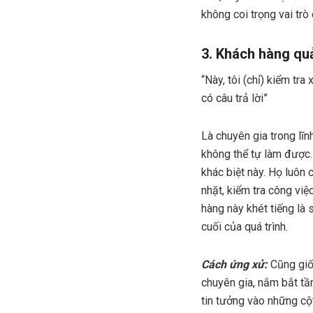
không coi trọng vai trò
3. Khách hàng quả
“Này, tôi (chỉ) kiểm t
có câu trả lời”
Là chuyên gia trong lĩ
không thể tự làm được. 
khác biệt này. Họ luôn
nhặt, kiểm tra công vi
hàng này khét tiếng là 
cuối của quá trình.
Cách ứng xử:
Cũng giốn
chuyên gia, nắm bắt tầ
tin tưởng vào những cột