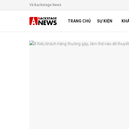
Về Backstage News
TRANG CHỦ
SỰ KIỆN
KH