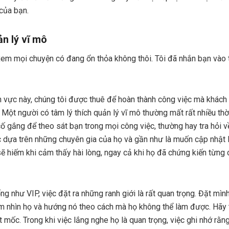
 của bạn.
n lý vĩ mô
ra xem mọi chuyện có đang ổn thỏa không thôi. Tôi đã nhắn bạn vào
nh vực này, chúng tôi được thuê để hoàn thành công việc mà khách
Một người có tâm lý thích quản lý vĩ mô thường mất rất nhiều thờ
 cố gắng để theo sát bạn trong mọi công việc, thường hay tra hỏi 
ệc dựa trên những chuyên gia của họ và gần như là muốn cập nhật 
sẽ hiếm khi cảm thấy hài lòng, ngay cả khi họ đã chứng kiến từng c
g như VIP, việc đặt ra những ranh giới là rất quan trọng. Đặt mình
m nhìn họ và hướng nó theo cách mà họ không thể làm được. Hãy t
 mốc. Trong khi việc lắng nghe họ là quan trọng, việc ghi nhớ rằn