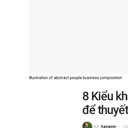
Illustration of abstract people business composition
8 Kiểu k
để thuyế
Bởi
hangnm
25