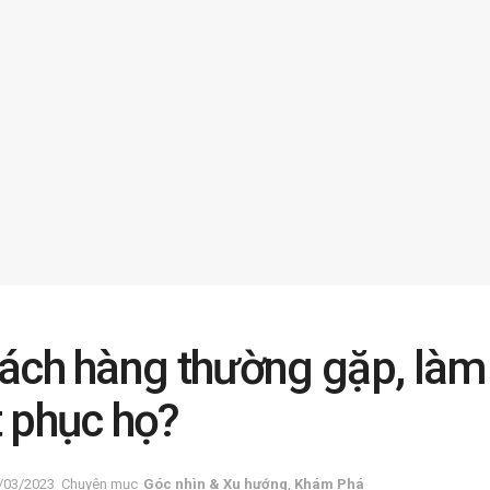
hách hàng thường gặp, làm
t phục họ?
/03/2023
Chuyên mục
Góc nhìn & Xu hướng
,
Khám Phá