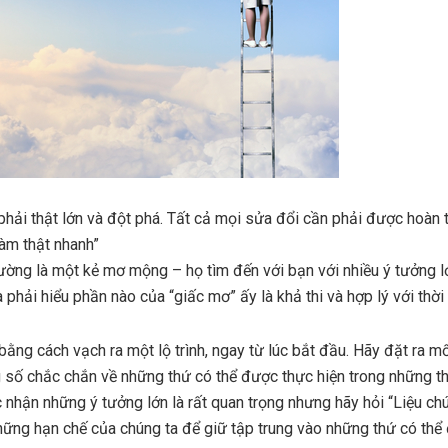
phải thật lớn và đột phá. Tất cả mọi sửa đổi cần phải được hoàn 
làm thật nhanh”
ường là một kẻ mơ mộng – họ tìm đến với bạn với nhiều ý tưởng l
là phải hiểu phần nào của “giấc mơ” ấy là khả thi và hợp lý với thời
ằng cách vạch ra một lộ trình, ngay từ lúc bắt đầu. Hãy đặt ra mố
 số chắc chắn về những thứ có thể được thực hiện trong những t
 nhận những ý tưởng lớn là rất quan trọng nhưng hãy hỏi “Liệu chú
ững hạn chế của chúng ta để giữ tập trung vào những thứ có thể