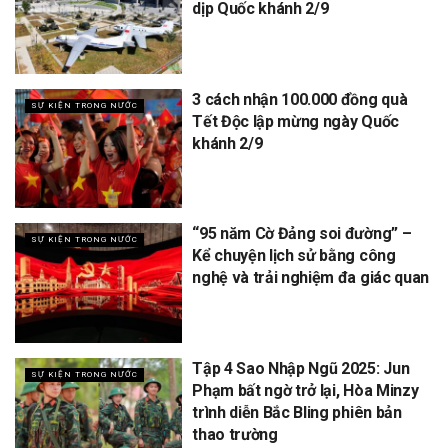
dịp Quốc khánh 2/9
3 cách nhận 100.000 đồng quà
SỰ KIỆN TRONG NƯỚC
Tết Độc lập mừng ngày Quốc
khánh 2/9
“95 năm Cờ Đảng soi đường” –
SỰ KIỆN TRONG NƯỚC
Kể chuyện lịch sử bằng công
nghệ và trải nghiệm đa giác quan
Tập 4 Sao Nhập Ngũ 2025: Jun
SỰ KIỆN TRONG NƯỚC
Phạm bất ngờ trở lại, Hòa Minzy
trình diễn Bắc Bling phiên bản
thao trường