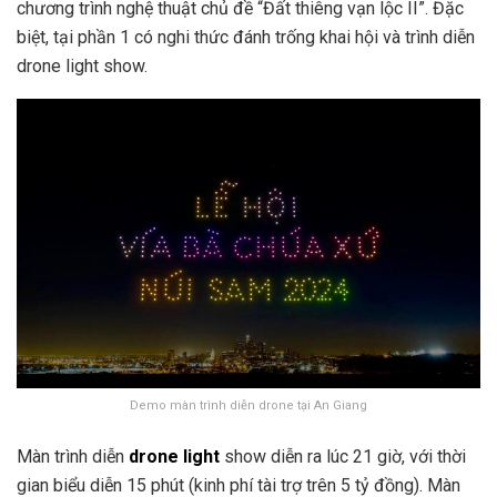
chương trình nghệ thuật chủ đề “Đất thiêng vạn lộc II”. Đặc
biệt, tại phần 1 có nghi thức đánh trống khai hội và trình diễn
drone light show.
Demo màn trình diễn drone tại An Giang
Màn trình diễn
drone light
show diễn ra lúc 21 giờ, với thời
gian biểu diễn 15 phút (kinh phí tài trợ trên 5 tỷ đồng). Màn