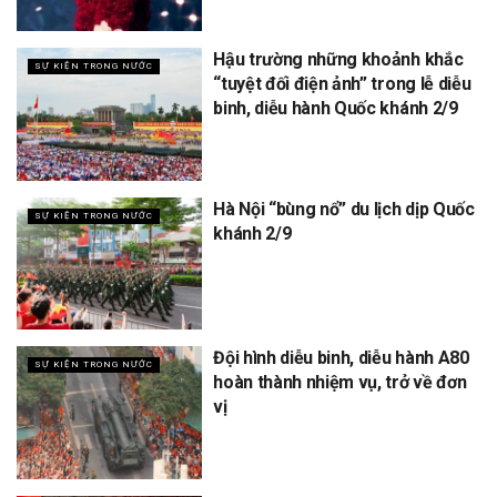
Hậu trường những khoảnh khắc
SỰ KIỆN TRONG NƯỚC
“tuyệt đối điện ảnh” trong lễ diễu
binh, diễu hành Quốc khánh 2/9
Hà Nội “bùng nổ” du lịch dịp Quốc
SỰ KIỆN TRONG NƯỚC
khánh 2/9
Đội hình diễu binh, diễu hành A80
SỰ KIỆN TRONG NƯỚC
hoàn thành nhiệm vụ, trở về đơn
vị