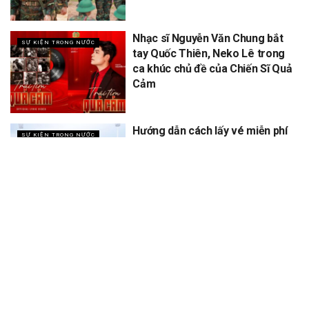
Nhạc sĩ Nguyễn Văn Chung bắt
SỰ KIỆN TRONG NƯỚC
tay Quốc Thiên, Neko Lê trong
ca khúc chủ đề của Chiến Sĩ Quả
Cảm
Hướng dẫn cách lấy vé miễn phí
SỰ KIỆN TRONG NƯỚC
concert Quốc gia ngày 1/9 tại
sân vận động Mỹ Đình
XEM THÊM