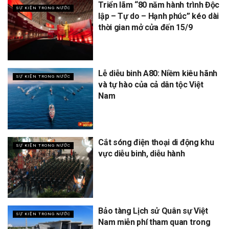
Triển lãm “80 năm hành trình Độc
SỰ KIỆN TRONG NƯỚC
lập – Tự do – Hạnh phúc” kéo dài
thời gian mở cửa đến 15/9
Lễ diễu binh A80: Niềm kiêu hãnh
SỰ KIỆN TRONG NƯỚC
và tự hào của cả dân tộc Việt
Nam
Cắt sóng điện thoại di động khu
SỰ KIỆN TRONG NƯỚC
vực diễu binh, diễu hành
Bảo tàng Lịch sử Quân sự Việt
SỰ KIỆN TRONG NƯỚC
Nam miễn phí tham quan trong