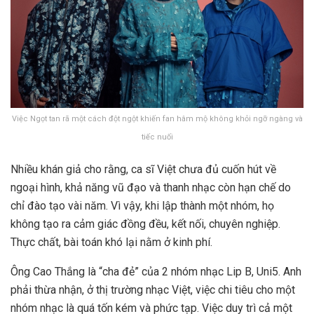
Việc Ngọt tan rã một cách đột ngột khiến fan hâm mộ không khỏi ngỡ ngàng và
tiếc nuối
Nhiều khán giả cho rằng, ca sĩ Việt chưa đủ cuốn hút về
ngoại hình, khả năng vũ đạo và thanh nhạc còn hạn chế do
chỉ đào tạo vài năm. Vì vậy, khi lập thành một nhóm, họ
không tạo ra cảm giác đồng đều, kết nối, chuyên nghiệp.
Thực chất, bài toán khó lại nằm ở kinh phí.
Ông Cao Thắng là “cha đẻ” của 2 nhóm nhạc Lip B, Uni5. Anh
phải thừa nhận, ở thị trường nhạc Việt, việc chi tiêu cho một
nhóm nhạc là quá tốn kém và phức tạp. Việc duy trì cả một