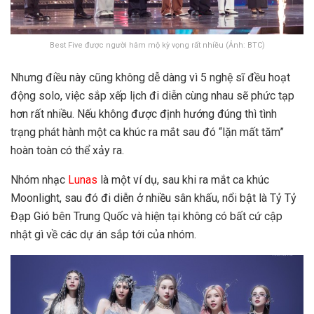
Best Five được người hâm mộ kỳ vọng rất nhiều (Ảnh: BTC)
Nhưng điều này cũng không dễ dàng vì 5 nghệ sĩ đều hoạt
động solo, việc sắp xếp lịch đi diễn cùng nhau sẽ phức tạp
hơn rất nhiều. Nếu không được định hướng đúng thì tình
trạng phát hành một ca khúc ra mắt sau đó “lặn mất tăm”
hoàn toàn có thể xảy ra.
Nhóm nhạc
Lunas
là một ví dụ, sau khi ra mắt ca khúc
Moonlight, sau đó đi diễn ở nhiều sân khấu, nổi bật là Tỷ Tỷ
Đạp Gió bên Trung Quốc và hiện tại không có bất cứ cập
nhật gì về các dự án sắp tới của nhóm.