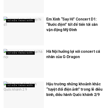
Em Xinh “Say Hi” Concert D1:
SỰ KIỆN TRONG NƯỚC
“Bước đệm” tốt để tiến tới sân
vận động Mỹ Đình
Hà Nội hưởng lợi với concert cá
SỰ KIỆN TRONG NƯỚC
nhân của G-Dragon
Hậu trường những khoảnh khắc
SỰ KIỆN TRONG NƯỚC
“tuyệt đối điện ảnh” trong lễ diễu
binh, diễu hành Quốc khánh 2/9