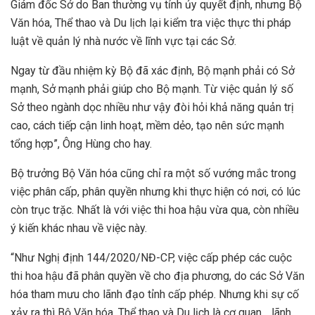
Giám đốc Sở do Ban thường vụ tỉnh ủy quyết định, nhưng Bộ
Văn hóa, Thể thao và Du lịch lại kiểm tra việc thực thi pháp
luật về quản lý nhà nước về lĩnh vực tại các Sở.
Ngay từ đầu nhiệm kỳ Bộ đã xác định, Bộ mạnh phải có Sở
mạnh, Sở mạnh phải giúp cho Bộ mạnh. Từ việc quản lý số
Sở theo ngành dọc nhiều như vậy đòi hỏi khả năng quản trị
cao, cách tiếp cận linh hoạt, mềm dẻo, tạo nên sức mạnh
tổng hợp”, Ông Hùng cho hay.
Bộ trưởng Bộ Văn hóa cũng chỉ ra một số vướng mắc trong
việc phân cấp, phân quyền nhưng khi thực hiện có nơi, có lúc
còn trục trặc. Nhất là với việc thi hoa hậu vừa qua, còn nhiều
ý kiến khác nhau về việc này.
“Như Nghị định 144/2020/NĐ-CP, việc cấp phép các cuộc
thi hoa hậu đã phân quyền về cho địa phương, do các Sở Văn
hóa tham mưu cho lãnh đạo tỉnh cấp phép. Nhưng khi sự cố
xảy ra thì Bộ Văn hóa, Thể thao và Du lịch là cơ quan… lãnh