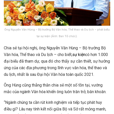
Ông Nguyễn Văn Hùng – Bộ trưởng Bộ Văn hóa, Thể thao và Du lịch – phát biểu
tại sự kiện (Ảnh: Ban Tổ chức).
Chia sẻ tại hội nghị, ông Nguyễn Văn Hùng – Bộ trưởng Bộ
Văn hóa, Thể thao và Du lịch – cho biết,
sự kiện
có hơn 1.000
đại biểu đã tham dự, qua đó cho thấy sự cần thiết, sự hưởng
ứng của các địa phương trong lĩnh vực văn hóa, thể thao và
du lịch, nhất là sau Đại hội Văn hóa toàn quốc 2021.
Ông Hùng cũng thẳng thắn chia sẻ một số tồn tại, vướng
mắc của ngành Văn hóa khiến ông luôn trăn trở, băn khoăn.
“Ngành chúng ta cần rút kinh nghiệm và tiếp tục phát huy
điều gì? Lâu nay tính kết nối giữa Bộ và Sở rất mỏng manh,