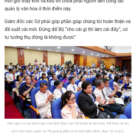
mỏi gối thấy khó và kêu thì chưa phải người làm công tác
quản lý văn hóa ở thời điểm này.
Giám đốc các Sở phải góp phần giúp chúng tôi hoàn thiện và
đề xuất cái mới. Đừng để Bộ “cho cái gì thì làm cái đấy”, có
tư tưởng thụ động là không được”.
Hội nghị có sự tham gia của lãnh đạo các Sở quản lý văn hóa, thể thao và du
lịch trên toàn quốc và 78 gương điển hình tiên tiến (Ảnh: Ban Tổ chức).