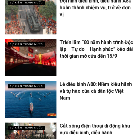
Đội hình diễu binh, diễu hành A80
SỰ KIỆN TRONG NƯỚC
hoàn thành nhiệm vụ, trở về đơn
vị
Triển lãm “80 năm hành trình Độc
SỰ KIỆN TRONG NƯỚC
lập – Tự do – Hạnh phúc” kéo dài
thời gian mở cửa đến 15/9
Lễ diễu binh A80: Niềm kiêu hãnh
SỰ KIỆN TRONG NƯỚC
và tự hào của cả dân tộc Việt
Nam
Cắt sóng điện thoại di động khu
SỰ KIỆN TRONG NƯỚC
vực diễu binh, diễu hành