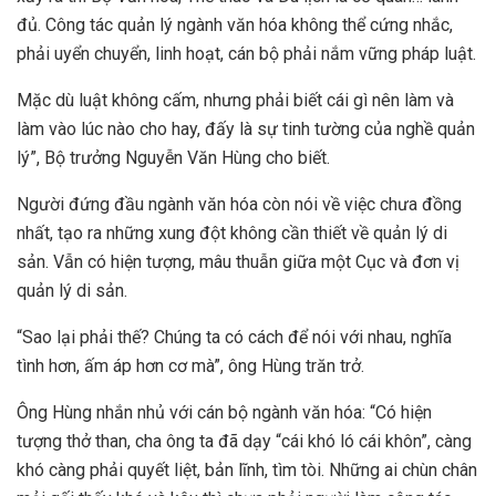
đủ. Công tác quản lý ngành văn hóa không thể cứng nhắc,
phải uyển chuyển, linh hoạt, cán bộ phải nắm vững pháp luật.
Mặc dù luật không cấm, nhưng phải biết cái gì nên làm và
làm vào lúc nào cho hay, đấy là sự tinh tường của nghề quản
lý”, Bộ trưởng Nguyễn Văn Hùng cho biết.
Người đứng đầu ngành văn hóa còn nói về việc chưa đồng
nhất, tạo ra những xung đột không cần thiết về quản lý di
sản. Vẫn có hiện tượng, mâu thuẫn giữa một Cục và đơn vị
quản lý di sản.
“Sao lại phải thế? Chúng ta có cách để nói với nhau, nghĩa
tình hơn, ấm áp hơn cơ mà”, ông Hùng trăn trở.
Ông Hùng nhắn nhủ với cán bộ ngành văn hóa: “Có hiện
tượng thở than, cha ông ta đã dạy “cái khó ló cái khôn”, càng
khó càng phải quyết liệt, bản lĩnh, tìm tòi. Những ai chùn chân