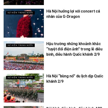
Hà Nội hưởng lợi với concert cá
SỰ KIỆN TRONG NƯỚC
nhân của G-Dragon
Hậu trường những khoảnh khắc
SỰ KIỆN TRONG NƯỚC
“tuyệt đối điện ảnh” trong lễ diễu
binh, diễu hành Quốc khánh 2/9
Hà Nội “bùng nổ” du lịch dịp Quốc
SỰ KIỆN TRONG NƯỚC
khánh 2/9