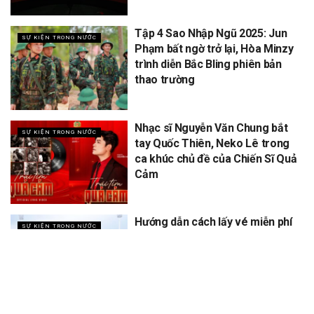
Tập 4 Sao Nhập Ngũ 2025: Jun
SỰ KIỆN TRONG NƯỚC
Phạm bất ngờ trở lại, Hòa Minzy
trình diễn Bắc Bling phiên bản
thao trường
Nhạc sĩ Nguyễn Văn Chung bắt
SỰ KIỆN TRONG NƯỚC
tay Quốc Thiên, Neko Lê trong
ca khúc chủ đề của Chiến Sĩ Quả
Cảm
Hướng dẫn cách lấy vé miễn phí
SỰ KIỆN TRONG NƯỚC
concert Quốc gia ngày 1/9 tại
sân vận động Mỹ Đình