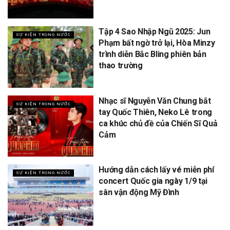
Tập 4 Sao Nhập Ngũ 2025: Jun
SỰ KIỆN TRONG NƯỚC
Phạm bất ngờ trở lại, Hòa Minzy
trình diễn Bắc Bling phiên bản
thao trường
Nhạc sĩ Nguyễn Văn Chung bắt
SỰ KIỆN TRONG NƯỚC
tay Quốc Thiên, Neko Lê trong
ca khúc chủ đề của Chiến Sĩ Quả
Cảm
Hướng dẫn cách lấy vé miễn phí
SỰ KIỆN TRONG NƯỚC
concert Quốc gia ngày 1/9 tại
sân vận động Mỹ Đình