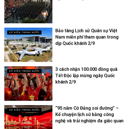
Bảo tàng Lịch sử Quân sự Việt
SỰ KIỆN TRONG NƯỚC
Nam miễn phí tham quan trong
dịp Quốc khánh 2/9
3 cách nhận 100.000 đồng quà
SỰ KIỆN TRONG NƯỚC
Tết Độc lập mừng ngày Quốc
khánh 2/9
“95 năm Cờ Đảng soi đường” –
SỰ KIỆN TRONG NƯỚC
Kể chuyện lịch sử bằng công
nghệ và trải nghiệm đa giác quan