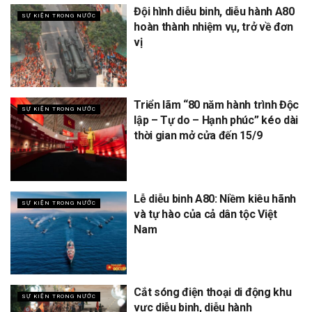
Đội hình diễu binh, diễu hành A80
SỰ KIỆN TRONG NƯỚC
hoàn thành nhiệm vụ, trở về đơn
vị
Triển lãm “80 năm hành trình Độc
SỰ KIỆN TRONG NƯỚC
lập – Tự do – Hạnh phúc” kéo dài
thời gian mở cửa đến 15/9
Lễ diễu binh A80: Niềm kiêu hãnh
SỰ KIỆN TRONG NƯỚC
và tự hào của cả dân tộc Việt
Nam
Cắt sóng điện thoại di động khu
SỰ KIỆN TRONG NƯỚC
vực diễu binh, diễu hành