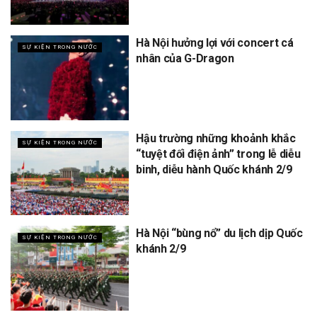
Hà Nội hưởng lợi với concert cá
SỰ KIỆN TRONG NƯỚC
nhân của G-Dragon
Hậu trường những khoảnh khắc
SỰ KIỆN TRONG NƯỚC
“tuyệt đối điện ảnh” trong lễ diễu
binh, diễu hành Quốc khánh 2/9
Hà Nội “bùng nổ” du lịch dịp Quốc
SỰ KIỆN TRONG NƯỚC
khánh 2/9