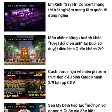
Em Xinh “Say Hi” Concert mang
SỰ KIỆN TRONG NƯỚC
tới trải nghiệm mang tầm quốc tế
đúng nghĩa
Mãn nhãn những khoảnh khắc
SỰ KIỆN TRONG NƯỚC
“tuyệt đối điện ảnh” tại buổi sơ
duyệt diễu binh Quốc khánh 2/9
Cách thức nhận vé miễn phí xem
SỰ KIỆN TRONG NƯỚC
trực tiếp diễu binh Quốc khánh
2/9 tại rạp CGV
Sân Mỹ Đình tiếp tục “mở hội” với
SỰ KIỆN TRONG NƯỚC
concert Quốc gia đặc biệt