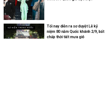
Tối nay diễn ra sơ duyệt Lễ kỷ
SỰ KIỆN TRONG NƯỚC
niệm 80 năm Quốc khánh 2/9, bất
chấp thời tiết mưa gió
XEM THÊM
Để lại một bình luận
Email của bạn sẽ không được hiển thị công khai.
Các trường bắt
*
buộc được đánh dấu