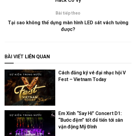
Hack Cô Vy
Bài tiếp theo
Tại sao không thể dựng màn hình LED sát vách tường
được?
BÀI VIẾT
LIÊN QUAN
Cách đăng ký vé đại nhạc hội V
SỰ KIỆN TRONG NƯỚC
Fest – Vietnam Today
Em Xinh “Say Hi” Concert D1:
SỰ KIỆN TRONG NƯỚC
“Bước đệm” tốt để tiến tới sân
vận động Mỹ Đình