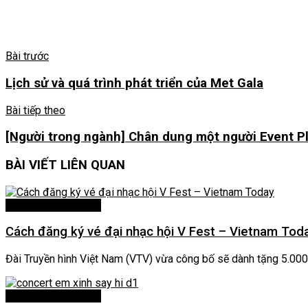
Bài trước
Lịch sử và quá trình phát triển của Met Gala
Bài tiếp theo
[Người trong ngành] Chân dung một người Event P
BÀI VIẾT
LIÊN QUAN
Sự Kiện Trong Nước
Cách đăng ký vé đại nhạc hội V Fest – Vietnam Tod
Đài Truyền hình Việt Nam (VTV) vừa công bố sẽ dành tặng 5.000 
Sự Kiện Trong Nước