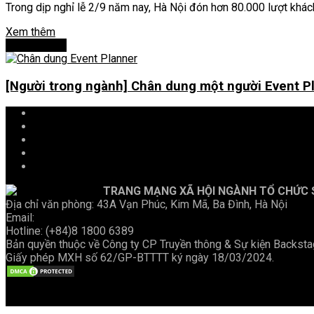
Trong dịp nghỉ lễ 2/9 năm nay, Hà Nội đón hơn 80.000 lượt khách
Xem thêm
Bài tiếp theo
[Người trong ngành] Chân dung một người Event P
Trang chủ
Sự Kiện
Khám Phá
Người Trong Ngành
Lịch Trình
TRANG MẠNG XÃ HỘI NGÀNH TỔ CHỨC S
Địa chỉ văn phòng: 43A Vạn Phúc, Kim Mã, Ba Đình, Hà Nội
Email:
hello@backstage.vn
Hotline: (+84)8 1800 6389
Bản quyền thuộc về Công ty CP Truyền thông & Sự kiện Back
Giấy phép MXH số 62/GP-BTTTT ký ngày 18/03/2024.