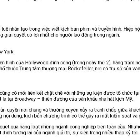
tuệ nhân tạo trong việc viết kịch bản phim và truyền hình. Hiệp 
 giải quyết có lợi nhất cho người lao động trong ngành.
ew York
yền hình của Hollywood đình công (trong ngày thứ 2), hàng trăm n
hố thuộc Trung tâm thương mại Rockefeller, nơi có trụ sở của vă
cũng có mối liên kết chặt chẽ với những sự kiệ
n được tổ chức tạ
iệt là tại Broadway – thiên đường của sân khấu nhà hát kịch Mỹ.
ản quyền nói chung và thường xuyên xảy ra tranh chấp giữa khách
ng nội dung, kịch bản chương trình có thể gây ra mất kiểm soát và
 quét qua hàng loạt những ngành công nghiệp trên toàn cầu. Những
 định tương lai của ngành giải trí, sự kiện trong nhiều thập kỷ tới.