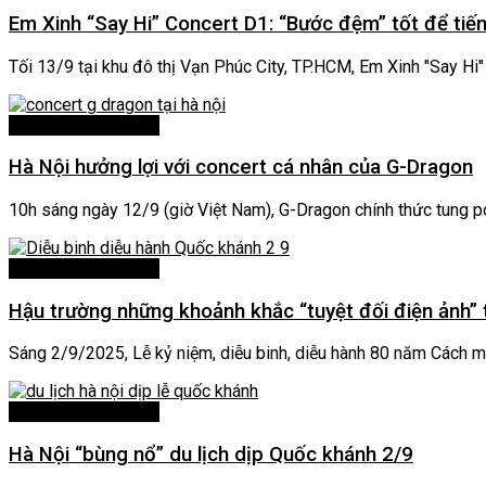
Em Xinh “Say Hi” Concert D1: “Bước đệm” tốt để tiế
Tối 13/9 tại khu đô thị Vạn Phúc City, TP.HCM, Em Xinh "Say Hi" 
Sự Kiện Trong Nước
Hà Nội hưởng lợi với concert cá nhân của G-Dragon
10h sáng ngày 12/9 (giờ Việt Nam), G-Dragon chính thức tung p
Sự Kiện Trong Nước
Hậu trường những khoảnh khắc “tuyệt đối điện ảnh” t
Sáng 2/9/2025, Lễ kỷ niệm, diễu binh, diễu hành 80 năm Cách m
Sự Kiện Trong Nước
Hà Nội “bùng nổ” du lịch dịp Quốc khánh 2/9