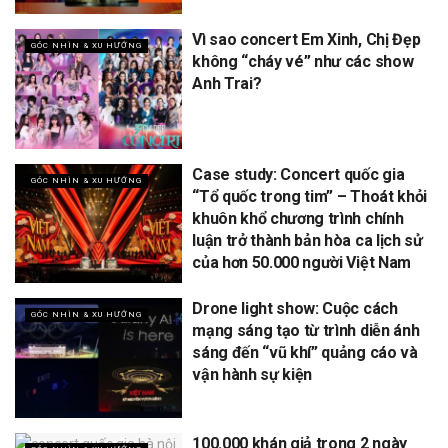
Vì sao concert Em Xinh, Chị Đẹp
GÓC NHÌN & XU HƯỚNG
không “cháy vé” như các show
Anh Trai?
Case study: Concert quốc gia
GÓC NHÌN & XU HƯỚNG
“Tổ quốc trong tim” – Thoát khỏi
khuôn khổ chương trình chính
luận trở thành bản hòa ca lịch sử
của hơn 50.000 người Việt Nam
Drone light show: Cuộc cách
GÓC NHÌN & XU HƯỚNG
mạng sáng tạo từ trình diễn ánh
sáng đến “vũ khí” quảng cáo và
vận hành sự kiện
100.000 khán giả trong 2 ngày