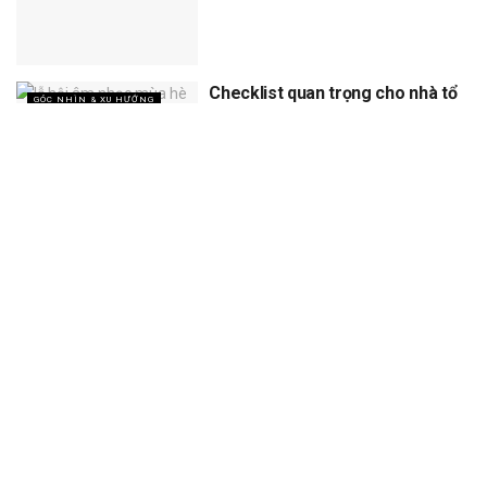
Checklist quan trọng cho nhà tổ
GÓC NHÌN & XU HƯỚNG
chức khi làm sự kiện ngoài trời
vào mùa hè nắng nóng
XEM THÊM
Trang chủ
Sự Kiện
Khám Phá
Người Trong Ngành
Lịch Trình