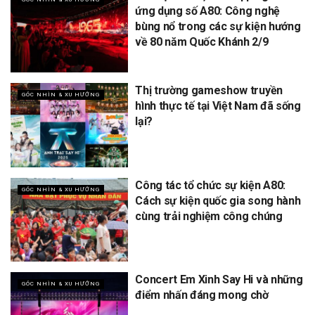
ứng dụng số A80: Công nghệ
bùng nổ trong các sự kiện hướng
về 80 năm Quốc Khánh 2/9
Thị trường gameshow truyền
GÓC NHÌN & XU HƯỚNG
hình thực tế tại Việt Nam đã sống
lại?
Công tác tổ chức sự kiện A80:
GÓC NHÌN & XU HƯỚNG
Cách sự kiện quốc gia song hành
cùng trải nghiệm công chúng
Concert Em Xinh Say Hi và những
GÓC NHÌN & XU HƯỚNG
điểm nhấn đáng mong chờ