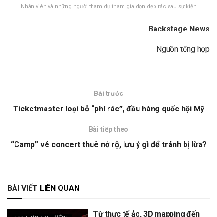
Nhân viên và những người tham dự tham gia dọn dẹp rác sau sự kiện
Backstage News
Nguồn tổng hợp
Bài trước
Ticketmaster loại bỏ “phí rác”, đầu hàng quốc hội Mỹ
Bài tiếp theo
“Camp” vé concert thuê nở rộ, lưu ý gì để tránh bị lừa?
BÀI VIẾT
LIÊN QUAN
Từ thực tế ảo, 3D mapping đến
GÓC NHÌN & XU HƯỚNG