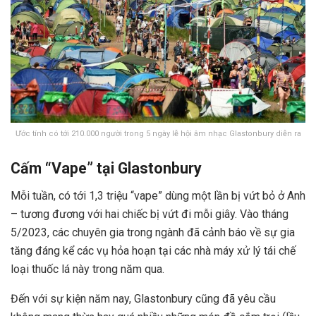
Ước tính có tới 210.000 người trong 5 ngày lễ hội âm nhạc Glastonbury diễn ra
Cấm “Vape” tại Glastonbury
Mỗi tuần, có tới 1,3 triệu “vape” dùng một lần bị vứt bỏ ở Anh
– tương đương với hai chiếc bị vứt đi mỗi giây. Vào tháng
5/2023, các chuyên gia trong ngành đã cảnh báo về sự gia
tăng đáng kể các vụ hỏa hoạn tại các nhà máy xử lý tái chế
loại thuốc lá này trong năm qua.
Đến với sự kiện năm nay, Glastonbury cũng đã yêu cầu