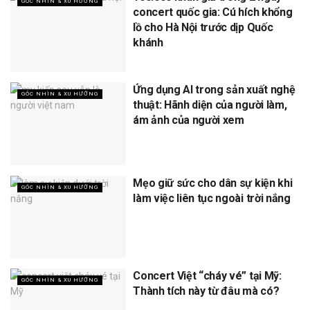
GÓC NHÌN & XU HƯỚNG
concert quốc gia: Cú hích khổng
lồ cho Hà Nội trước dịp Quốc
khánh
Ứng dụng AI trong sản xuất nghệ
GÓC NHÌN & XU HƯỚNG
thuật: Hãnh diện của người làm,
ám ảnh của người xem
Mẹo giữ sức cho dân sự kiện khi
GÓC NHÌN & XU HƯỚNG
làm việc liên tục ngoài trời nắng
Concert Việt “cháy vé” tại Mỹ:
GÓC NHÌN & XU HƯỚNG
Thành tích này từ đâu mà có?