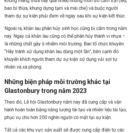
không mang thừa hay quá nhiều những món đồ cắm trại (lều,
bao bì thừa, khung dựng tạm và mái che) và buộc người
tham dự sự kiện phải đem về ngay sau khi sự kiện kết thúc.
Ngoài ra, khăn lau phân hủy sinh học cũng bị cấm trong năm
nay. Ngay cả khăn lau cũng có thể phân hủy thành vi nhựa –
là những chất gây ô nhiễm môi trường.
Ban tổ chức khuyên:
“Hãy tránh sử dụng khăn lau dùng một lần”, bên cạnh đó
khuyến khích người tham dự sự kiện sử dụng vải sợi tự
nhiên và xà phòng.
Những biện pháp môi trường khác tại
Glastonbury trong năm 2023
Theo đó, Lễ hội Glastonbury năm nay đã cung cấp và vận
hành hoàn toàn bằng năng lượng tái tạo và nhiên liệu tái tạo,
phục vụ cho hơn 200 nghìn người có mặt tại sự kiện.
Tất cả các khu vực sản xuất sẽ được cung cấp điện từ các