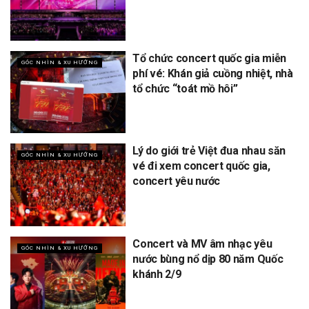
Tổ chức concert quốc gia miễn
GÓC NHÌN & XU HƯỚNG
phí vé: Khán giả cuồng nhiệt, nhà
tổ chức “toát mồ hôi”
Lý do giới trẻ Việt đua nhau săn
GÓC NHÌN & XU HƯỚNG
vé đi xem concert quốc gia,
concert yêu nước
Concert và MV âm nhạc yêu
GÓC NHÌN & XU HƯỚNG
nước bùng nổ dịp 80 năm Quốc
khánh 2/9