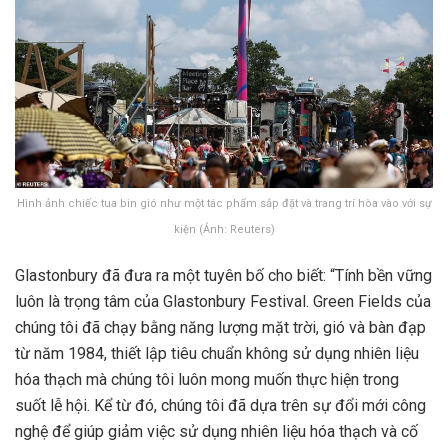
Hình ảnh chiếc tua bin gió như một tác phẩm sắp đặt và trang trí hòa vào với sự
kiện (Ảnh: Reuters)
Glastonbury đã đưa ra một tuyên bố cho biết: “Tính bền vững
luôn là trọng tâm của Glastonbury Festival. Green Fields của
chúng tôi đã chạy bằng năng lượng mặt trời, gió và bàn đạp
từ năm 1984, thiết lập tiêu chuẩn không sử dụng nhiên liệu
hóa thạch mà chúng tôi luôn mong muốn thực hiện trong
suốt lễ hội. Kể từ đó, chúng tôi đã dựa trên sự đổi mới công
nghệ để giúp giảm việc sử dụng nhiên liệu hóa thạch và cố