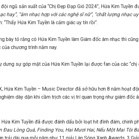
đội ngũ sản xuất của “Chị Đẹp Đạp Gió 2024”, Hứa Kim Tuyền đư
ạc hay”, “âm nhạc hợp với các nghệ sĩ nữ”, “chất lượng nhạc uy t
: “Thấy Hứa Kim Tuyền là cảm giác uy tín rồi”.
ũng bày tỏ rằng có Hứa Kim Tuyền làm Giám đốc âm nhạc thì cũn
c của chương trình năm nay.
tự dưng sự góp mặt của Hứa Kim Tuyền lại được fan của các “chị
X, Hứa Kim Tuyền – Music Director đã sở hữu hơn 8 năm hoạt độ
nghiệm dày dặn khi cầm trịch các vị trí quan trọng như giám đốc 
 Hứa Kim Tuyền đã được đánh dấu bởi loạt hit đình đám, chinh ph
n Đau Lòng Quá, Finding You, Hai Mươi Hai, Nếu Một Mai Tôi Bay
lớn trải dài qua mỗi năm như 11 giải Làn Sóng Xanh Awards, 3 Gi