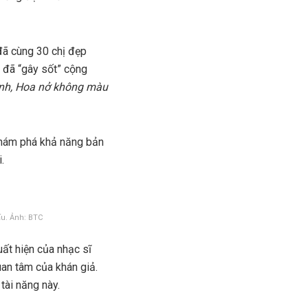
đã cùng 30 chị đẹp
 đã “gây sốt” cộng
inh, Hoa nở không màu
khám phá khả năng bản
.
ấu. Ảnh: BTC
ất hiện của nhạc sĩ
an tâm của khán giả.
tài năng này.