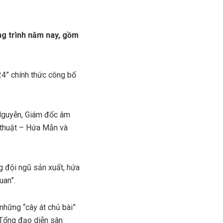
ng trình năm nay, gồm
24” chính thức công bố
 Nguyễn, Giám đốc âm
 thuật – Hứa Mẫn và
g đội ngũ sản xuất, hứa
uan”.
 những “cây át chủ bài”
 Tổng đạo diễn sân