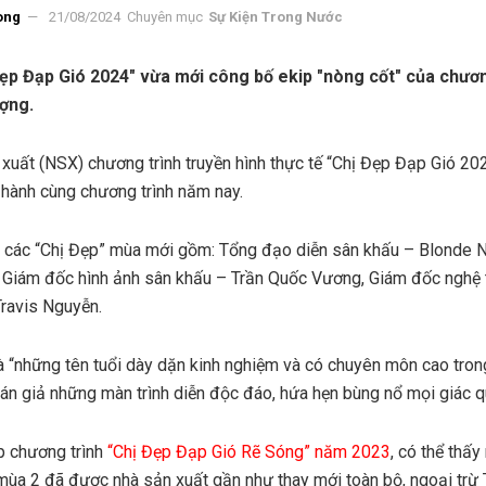
ong
21/08/2024
Chuyên mục
Sự Kiện Trong Nước
Đẹp Đạp Gió 2024" vừa mới công bố ekip "nòng cốt" của chươ
ượng.
 xuất (NSX) chương trình truyền hình thực tế “Chị Đẹp Đạp Gió 20
hành cùng chương trình năm nay.
g các “Chị Đẹp” mùa mới gồm: Tổng đạo diễn sân khấu – Blonde
 Giám đốc hình ảnh sân khấu – Trần Quốc Vương, Giám đốc nghệ
Travis Nguyễn.
 “những tên tuổi dày dặn kinh nghiệm và có chuyên môn cao tron
n giả những màn trình diễn độc đáo, hứa hẹn bùng nổ mọi giác q
ip chương trình
“Chị Đẹp Đạp Gió Rẽ Sóng” năm 2023
, có thể thấy
mùa 2 đã được nhà sản xuất gần như thay mới toàn bộ, ngoại trừ