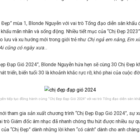
ị Đẹp” mùa 1, Blonde Nguyễn với vai trò Tổng đạo diễn sân khấu 
 khấu mãn nhãn và sống động. Nhiều tiết mục của “Chị Đẹp 2023”
o lưu và xu hướng mới trong giới trẻ như
Chị ngả em nâng, Em x
Ai cũng có ngày xưa
…
ị Đẹp Đạp Gió 2024”, Blonde Nguyễn hứa hẹn sẽ cùng 30 Chị Đẹp 
t triển, biến tuổi 30 là khoảnh khắc rực rỡ, khó phai của cuộc đời
ễn tiếp tục đồng hành cùng “Chị Đẹp Đạp Gió 2024” với vai trò Tổng đạo diễn sân kh
i tham gia sản xuất chương trình “Chị Đẹp Đạp Gió 2024”, sự xu
i trò Giám đốc âm nhạc đã nhanh chóng thu hút được nhiều sự qu
ủa “Chị Đẹp” dành những lời khen “có cánh” dành cho anh chàng 