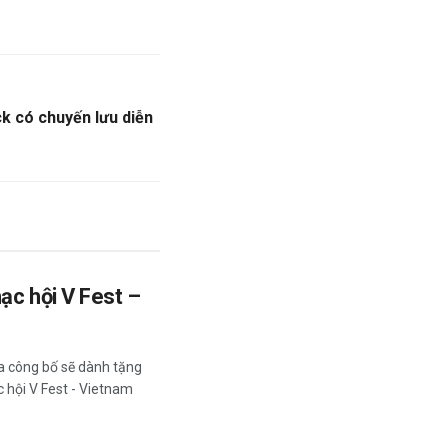
k có chuyến lưu diễn
ạc hội V Fest –
a công bố sẽ dành tặng
 hội V Fest - Vietnam