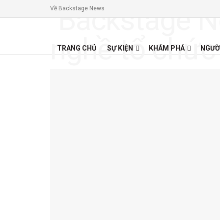
Về Backstage News
TRANG CHỦ
SỰ KIỆN
KHÁM PHÁ
NGƯỜ