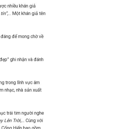
ợc nhiều khán giả
ín”,
… Một khán giả tên
g đáng để mong chờ về
 đẹp” ghi nhận và đánh
ng trong lĩnh vực âm
âm nhạc, nhà sản xuất
ục trái tim người nghe
 Lên Trời,..
. Cùng với
ải Cống Hiến bao gồm