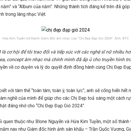
 năm” và “Album của năm”. Những thành tích đáng kể trên đã góp
nh trong làng nhạc Việt.
Hứa Kim Tuyền trở thành Giám đốc âm nhạc của “Chị Đẹp Đạp Gió 2024”. Ảnh: BTC
là cơ hội để tôi trao đổi và tiếp xúc với các nghệ sĩ nữ nhiều hơ
dea, concept âm nhạc mà chính mình đã ấp ủ cho truyền hình tro
yền về cơ duyên và lý do quyết định đồng hành cùng Chị Đẹp Đạp 
ết với tâm thế “toàn tâm, toàn ý, toàn lực”, anh sẽ cống hiến hết
 làm nghề của mình để giúp cho các Chị Đẹp toả sáng một cách rực
thật đáng nhớ cho “Chị Đẹp Đạp Gió 2024”.
i quen thuộc như Blone Nguyễn và Hứa Kim Tuyền, một số thành 
t năm nay như Giám đốc hình ảnh sân khấu – Trần Quốc Vương, Gi