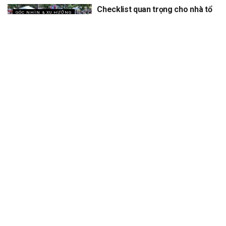
Checklist quan trọng cho nhà tổ
GÓC NHÌN & XU HƯỚNG
chức khi làm sự kiện ngoài trời
vào mùa hè nắng nóng
XEM THÊM
Trang chủ
Sự Kiện
Khám Phá
Người Trong Ngành
Lịch Trình