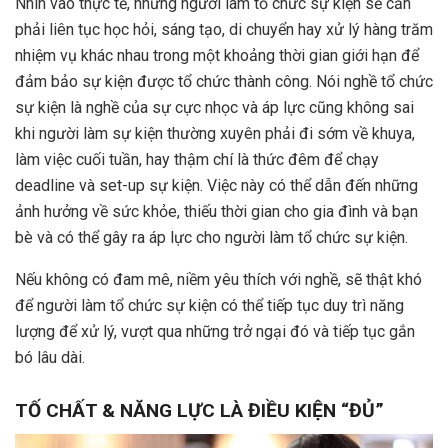
Nhìn vào thực tế, những người làm tổ chức sự kiện sẽ cần
phải liên tục học hỏi, sáng tạo, di chuyển hay xử lý hàng trăm
nhiệm vụ khác nhau trong một khoảng thời gian giới hạn để
đảm bảo sự kiện được tổ chức thành công. Nói nghề tổ chức
sự kiện là nghề của sự cực nhọc và áp lực cũng không sai
khi người làm sự kiện thường xuyên phải đi sớm về khuya,
làm việc cuối tuần, hay thậm chí là thức đêm để chạy
deadline và set-up sự kiện. Việc này có thể dẫn đến những
ảnh hưởng về sức khỏe, thiếu thời gian cho gia đình và bạn
bè và có thể gây ra áp lực cho người làm tổ chức sự kiện.
Nếu không có đam mê, niềm yêu thích với nghề, sẽ thật khó
để người làm tổ chức sự kiện có thể tiếp tục duy trì năng
lượng để xử lý, vượt qua những trở ngại đó và tiếp tục gắn
bó lâu dài.
TỐ CHẤT & NĂNG LỰC LÀ ĐIỀU KIỆN “ĐỦ”