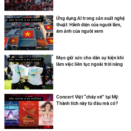
Ứng dụng AI trong sản xuất nghệ
GÓC NHÌN & XU HƯỚNG
thuật: Hãnh diện của người làm,
ám ảnh của người xem
Mẹo giữ sức cho dân sự kiện khi
GÓC NHÌN & XU HƯỚNG
làm việc liên tục ngoài trời nắng
Concert Việt “cháy vé” tại Mỹ:
GÓC NHÌN & XU HƯỚNG
Thành tích này từ đâu mà có?