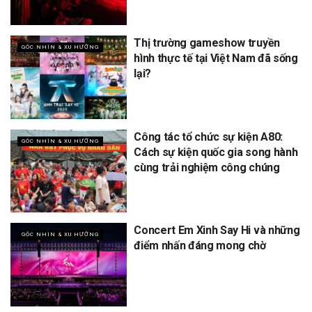
Thị trường gameshow truyền
GÓC NHÌN & XU HƯỚNG
hình thực tế tại Việt Nam đã sống
lại?
Công tác tổ chức sự kiện A80:
GÓC NHÌN & XU HƯỚNG
Cách sự kiện quốc gia song hành
cùng trải nghiệm công chúng
Concert Em Xinh Say Hi và những
GÓC NHÌN & XU HƯỚNG
điểm nhấn đáng mong chờ