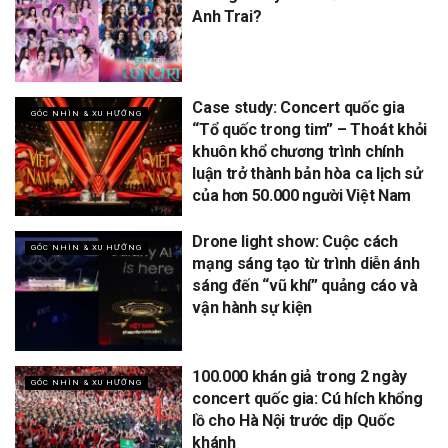
Anh Trai?
Case study: Concert quốc gia
GÓC NHÌN & XU HƯỚNG
“Tổ quốc trong tim” – Thoát khỏi
khuôn khổ chương trình chính
luận trở thành bản hòa ca lịch sử
của hơn 50.000 người Việt Nam
Drone light show: Cuộc cách
GÓC NHÌN & XU HƯỚNG
mạng sáng tạo từ trình diễn ánh
sáng đến “vũ khí” quảng cáo và
vận hành sự kiện
100.000 khán giả trong 2 ngày
GÓC NHÌN & XU HƯỚNG
concert quốc gia: Cú hích khổng
lồ cho Hà Nội trước dịp Quốc
khánh