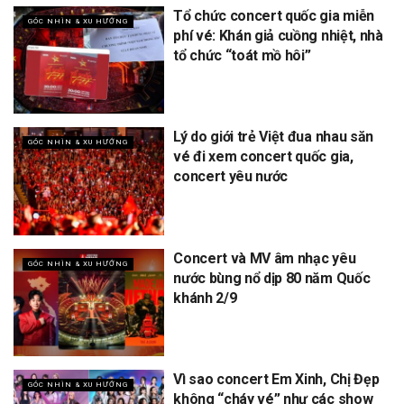
Tổ chức concert quốc gia miễn
GÓC NHÌN & XU HƯỚNG
phí vé: Khán giả cuồng nhiệt, nhà
tổ chức “toát mồ hôi”
Lý do giới trẻ Việt đua nhau săn
GÓC NHÌN & XU HƯỚNG
vé đi xem concert quốc gia,
concert yêu nước
Concert và MV âm nhạc yêu
GÓC NHÌN & XU HƯỚNG
nước bùng nổ dịp 80 năm Quốc
khánh 2/9
Vì sao concert Em Xinh, Chị Đẹp
GÓC NHÌN & XU HƯỚNG
không “cháy vé” như các show