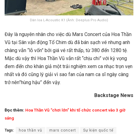
Dàn loa L-Acoustic K1 (Ảnh: Deeplus Pro Audio)
Đây là nguyên nhân cho việc dù Mars Concert của Hoa Thần
Vũ tại Sân vận động Tổ Chim dù đã bán sạch vé nhưng anh
chàng vẫn “lỗ vốn” bởi giá vé rất thấp, từ 380 đến 1280 tệ.
Mặc dù vậy thì Hoa Thần Vũ vẫn rất “chịu chi” với kỳ vọng
đem đến cho khán giả một trải nghiệm xem ca nhạc trọn vẹn
nhất và đó cũng lý giải vì sao fan của nam ca sĩ ngày càng
trở nên”hùng hậu” đến vậy.
Backstage News
Đọc thêm:
Hoa Thần Vũ “chơi lớn” khi tổ chức concert vào 3 giờ
sáng
Tags:
hoa thần vũ
mars concert
Sự kiện quốc tế