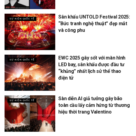
Sân khấu UNTOLD Festival 2025:
SỰ KIỆN QUỐC TẾ
“Bức tranh nghệ thuật” đẹp mắt
và công phu
EWC 2025 gây sốt với màn hình
SỰ KIỆN QUỐC TẾ
LED bay, sân khấu được đầu tư
“khủng” nhất lịch sử thể thao
điện tử
Sàn diễn AI giả tưởng gây bão
SỰ KIỆN QUỐC TẾ
toàn cầu lấy cảm hứng từ thương
hiệu thời trang Valentino