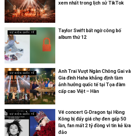
xem nhất trong lịch sử TikTok
Taylor Swift bất ngờ công bố
SỰ KIỆN QUỐC TẾ
album thứ 12
Anh Trai Vượt Ngàn Chông Gai và
SỰ KIỆN QUỐC TẾ
Gia đình Haha khẳng định tầm
ảnh hưởng quốc tế tại Tọa đàm
cấp cao Việt – Hàn
Vé concert G-Dragon tại Hồng
SỰ KIỆN QUỐC TẾ
Kông bị đẩy giá chợ đen gấp 50
lần, fan mất 2 tỷ đồng vì tin kẻ lừa
đảo