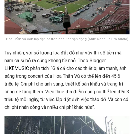
Hoa Thần Vũ còn lắp đặt loa trên nóc Sân vận động (Ảnh: Deeplus Pro Audio)
Tuy nhiên, với số lượng loa đắt đỏ như vậy thì số tiền mà
nam ca sĩ bỏ ra cũng không hề nhỏ. Theo Blogger
LIKEMUSIC
phân tích: “Giá cả cho các thiết bị âm thanh, ánh
sáng trong concert của Hoa Thần Vũ có thể lên đến 45,6
triệu tệ. Chi phí cho ánh sáng, thiết kế sân khấu và trang trí
cũng sẽ tăng thêm. Việc thuê địa điểm cũng có thể lên đến 3
triệu tệ mỗi ngày, từ việc lắp đặt đến việc tháo dỡ. Và còn có
chi phí nhân công và nhiều chi phí khác nữa”.