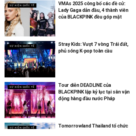
VMAs 2025 công bố các đề cử:
SỰ KIỆN QUỐC TẾ
Lady Gaga dẫn đầu, 4 thành viên
của BLACKPINK đều góp mặt
Stray Kids: Vượt 7 vòng Trái đất,
SỰ KIỆN QUỐC TẾ
phủ sóng K-pop toàn cầu
Tour diễn DEADLINE của
SỰ KIỆN QUỐC TẾ
BLACKPINK lập kỷ lục tại sân vận
động hàng đầu nước Pháp
Tomorrowland Thailand tổ chức
SỰ KIỆN QUỐC TẾ
5 năm, dự kiến thu về 12 tỷ