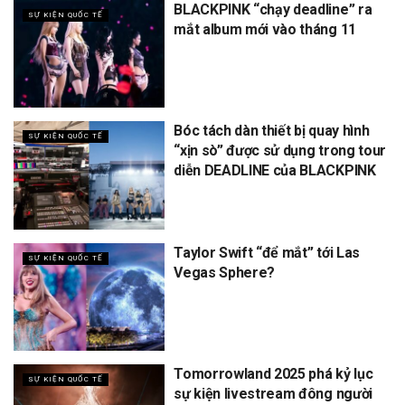
BLACKPINK “chạy deadline” ra
SỰ KIỆN QUỐC TẾ
mắt album mới vào tháng 11
Bóc tách dàn thiết bị quay hình
SỰ KIỆN QUỐC TẾ
“xịn sò” được sử dụng trong tour
diễn DEADLINE của BLACKPINK
Taylor Swift “để mắt” tới Las
SỰ KIỆN QUỐC TẾ
Vegas Sphere?
Tomorrowland 2025 phá kỷ lục
SỰ KIỆN QUỐC TẾ
sự kiện livestream đông người