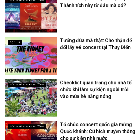
GÓC NHÌN & XU HƯỚNG
Thành tích này từ đâu mà có?
Tưởng đùa mà thật: Cho thận để
ĐỘC LẠ
đổi lấy vé concert tại Thuỵ Điển
Checklist quan trọng cho nhà tổ
GÓC NHÌN & XU HƯỚNG
chức khi làm sự kiện ngoài trời
vào mùa hè nắng nóng
Tổ chức concert quốc gia mừng
GÓC NHÌN & XU HƯỚNG
Quốc khánh: Cú hích truyền thông
cho sự kiện nhà nước