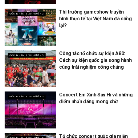
Thị trường gameshow truyền
GÓC NHÌN & XU HƯỚNG
hình thực tế tại Việt Nam đã sống
lại?
Công tác tổ chức sự kiện A80:
GÓC NHÌN & XU HƯỚNG
Cách sự kiện quốc gia song hành
cùng trải nghiệm công chúng
Concert Em Xinh Say Hi và những
GÓC NHÌN & XU HƯỚNG
điểm nhấn đáng mong chờ
Tổ chức concert quốc gia miễn