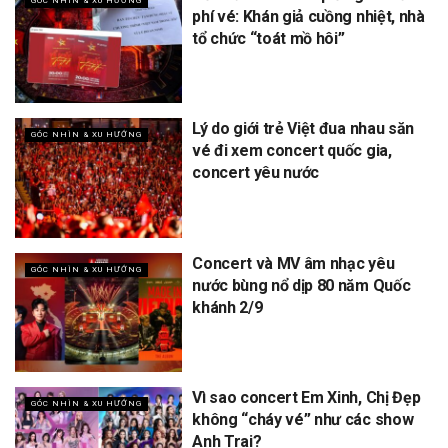
GÓC NHÌN & XU HƯỚNG
phí vé: Khán giả cuồng nhiệt, nhà
tổ chức “toát mồ hôi”
Lý do giới trẻ Việt đua nhau săn
GÓC NHÌN & XU HƯỚNG
vé đi xem concert quốc gia,
concert yêu nước
Concert và MV âm nhạc yêu
GÓC NHÌN & XU HƯỚNG
nước bùng nổ dịp 80 năm Quốc
khánh 2/9
Vì sao concert Em Xinh, Chị Đẹp
GÓC NHÌN & XU HƯỚNG
không “cháy vé” như các show
Anh Trai?