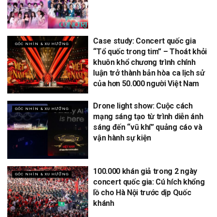
Case study: Concert quốc gia
GÓC NHÌN & XU HƯỚNG
“Tổ quốc trong tim” – Thoát khỏi
khuôn khổ chương trình chính
luận trở thành bản hòa ca lịch sử
của hơn 50.000 người Việt Nam
Drone light show: Cuộc cách
GÓC NHÌN & XU HƯỚNG
mạng sáng tạo từ trình diễn ánh
sáng đến “vũ khí” quảng cáo và
vận hành sự kiện
100.000 khán giả trong 2 ngày
GÓC NHÌN & XU HƯỚNG
concert quốc gia: Cú hích khổng
lồ cho Hà Nội trước dịp Quốc
khánh