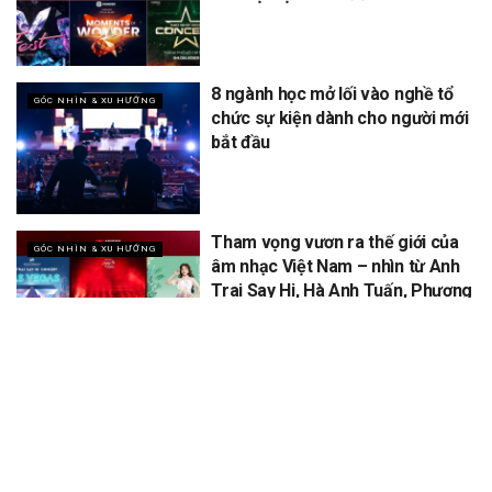
8 ngành học mở lối vào nghề tổ
GÓC NHÌN & XU HƯỚNG
chức sự kiện dành cho người mới
bắt đầu
Tham vọng vươn ra thế giới của
GÓC NHÌN & XU HƯỚNG
âm nhạc Việt Nam – nhìn từ Anh
Trai Say Hi, Hà Anh Tuấn, Phương
Mỹ Chi
XEM THÊM