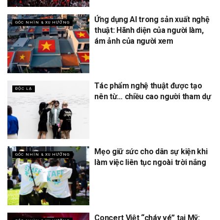
Ứng dụng AI trong sản xuất nghệ
GÓC NHÌN & XU HƯỚNG
thuật: Hãnh diện của người làm,
ám ảnh của người xem
Tác phẩm nghệ thuật được tạo
ĐỘC LẠ
nên từ… chiều cao người tham dự
Mẹo giữ sức cho dân sự kiện khi
GÓC NHÌN & XU HƯỚNG
làm việc liên tục ngoài trời nắng
Concert Việt “cháy vé” tại Mỹ: