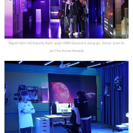
Người hâm mộ Esports tham quan HiKR Ground ở Jung-gu, Seoul. (Lee Si-
jin/The Korea Herald)