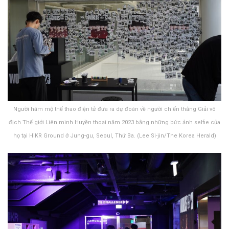
Người hâm mộ thể thao điện tử đưa ra dự đoán về người chiến thắng Giải vô
địch Thế giới Liên minh Huyền thoại năm 2023 bằng những bức ảnh selfie của
họ tại HiKR Ground ở Jung-gu, Seoul, Thứ Ba. (Lee Si-jin/The Korea Herald)