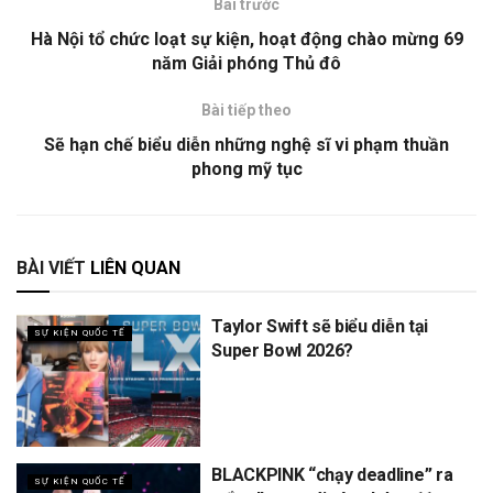
Bài trước
Hà Nội tổ chức loạt sự kiện, hoạt động chào mừng 69
năm Giải phóng Thủ đô
Bài tiếp theo
Sẽ hạn chế biểu diễn những nghệ sĩ vi phạm thuần
phong mỹ tục
BÀI VIẾT
LIÊN QUAN
Taylor Swift sẽ biểu diễn tại
SỰ KIỆN QUỐC TẾ
Super Bowl 2026?
BLACKPINK “chạy deadline” ra
SỰ KIỆN QUỐC TẾ