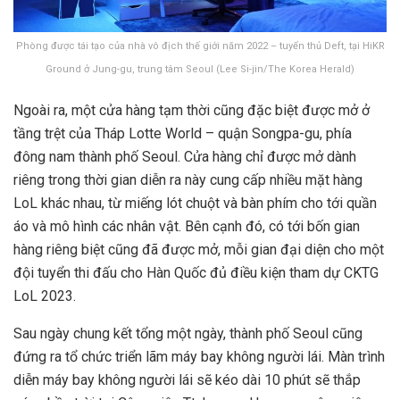
Phòng được tái tạo của nhà vô địch thế giới năm 2022 – tuyển thủ Deft, tại HiKR
Ground ở Jung-gu, trung tâm Seoul (Lee Si-jin/The Korea Herald)
Ngoài ra, m
ột cửa hàng tạm thời
cũng đặc biệt được mở ở
tầng trệt của Tháp Lotte World – quận Songpa-gu, phía
đông nam thành phố Seoul. Cửa hàng chỉ được mở dành
riêng trong thời gian diễn ra này cung cấp nhiều mặt hàng
LoL khác nhau, từ miếng lót chuột và bàn phím cho tới quần
áo và mô hình các nhân vật. Bên cạnh đó, có tới bốn gian
hàng riêng biệt cũng đã được mở, mỗi gian đại diện cho một
đội tuyển thi đấu cho Hàn Quốc đủ điều kiện tham dự CKTG
LoL 2023.
Sau ngày chung kết tổng một ngày, thành phố Seoul cũng
đứng ra tổ chức triển lãm máy bay không người lái. Màn trình
diễn máy bay không người lái sẽ kéo dài 10 phút sẽ thắp