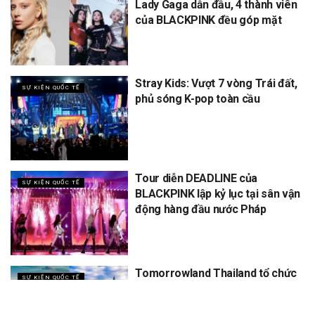
Lady Gaga dẫn đầu, 4 thành viên
của BLACKPINK đều góp mặt
Stray Kids: Vượt 7 vòng Trái đất,
SỰ KIỆN QUỐC TẾ
phủ sóng K-pop toàn cầu
Tour diễn DEADLINE của
SỰ KIỆN QUỐC TẾ
BLACKPINK lập kỷ lục tại sân vận
động hàng đầu nước Pháp
Tomorrowland Thailand tổ chức
SỰ KIỆN QUỐC TẾ
5 năm, dự kiến thu về 12 tỷ