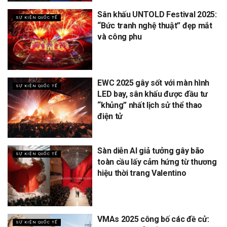
Sân khấu UNTOLD Festival 2025:
SỰ KIỆN QUỐC TẾ
“Bức tranh nghệ thuật” đẹp mắt
và công phu
EWC 2025 gây sốt với màn hình
SỰ KIỆN QUỐC TẾ
LED bay, sân khấu được đầu tư
“khủng” nhất lịch sử thể thao
điện tử
Sàn diễn AI giả tưởng gây bão
SỰ KIỆN QUỐC TẾ
toàn cầu lấy cảm hứng từ thương
hiệu thời trang Valentino
VMAs 2025 công bố các đề cử:
SỰ KIỆN QUỐC TẾ