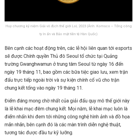
Huy chương kỷ niệm Giải vô địch thế giới LoL 2023 (Ảnh: Komsco – Tổng công
ty In ấn và Bảo mật tiền tệ Hàn Quốc)
Bên cạnh các hoạt động trên, các lễ hội liên quan tới esports
sẽ được Chính quyền Thủ đô Seoul tổ chức tại Quảng
trường Gwanghwamun ở trung tâm Seoul từ ngày 16 đến
ngày 19 tháng 11, bao gồm các bữa tiệc giao lưu, xem trận
đấu trực tiếp ngoài trời và sự kiện chính cổ vũ cho trận
chung kết tổng vào ngày 19 tháng 11.
Điểm đáng mong chờ nhất của giải đấu quy mô thế giới này
là lễ khai mạc đêm chung kết. Mọi năm, lễ khai mạc luôn là
điểm nhấn khi đem tới những công nghệ hình ảnh và đồ họa
mãn nhãn, bên cạnh đó là các màn trình diễn nghệ thuật,
tương tác được đầu tư kỹ lưỡng.