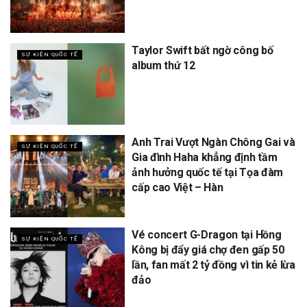
Taylor Swift bất ngờ công bố
SỰ KIỆN QUỐC TẾ
album thứ 12
Anh Trai Vượt Ngàn Chông Gai và
SỰ KIỆN QUỐC TẾ
Gia đình Haha khẳng định tầm
ảnh hưởng quốc tế tại Tọa đàm
cấp cao Việt – Hàn
Vé concert G-Dragon tại Hồng
SỰ KIỆN QUỐC TẾ
Kông bị đẩy giá chợ đen gấp 50
lần, fan mất 2 tỷ đồng vì tin kẻ lừa
đảo