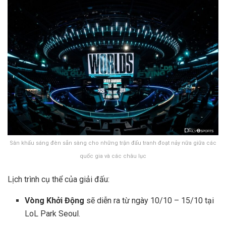
Sân khấu sáng đèn sẵn sàng cho những trận đấu tranh đoạt nảy nữa giữa các
quốc gia và các châu lục
Lịch trình cụ thể của giải đấu:
Vòng Khởi Động
sẽ diễn ra từ ngày 10/10 – 15/10 tại
LoL Park Seoul.