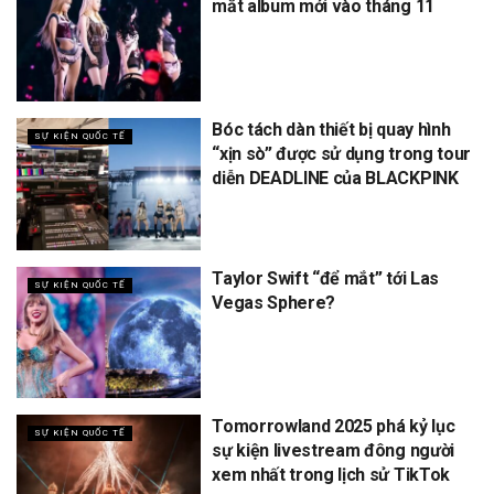
mắt album mới vào tháng 11
Bóc tách dàn thiết bị quay hình
SỰ KIỆN QUỐC TẾ
“xịn sò” được sử dụng trong tour
diễn DEADLINE của BLACKPINK
Taylor Swift “để mắt” tới Las
SỰ KIỆN QUỐC TẾ
Vegas Sphere?
Tomorrowland 2025 phá kỷ lục
SỰ KIỆN QUỐC TẾ
sự kiện livestream đông người
xem nhất trong lịch sử TikTok