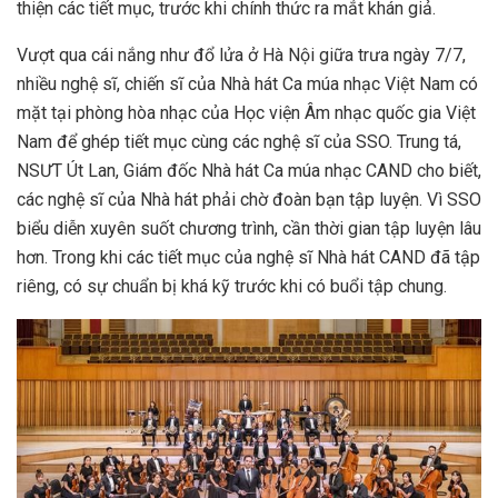
thiện các tiết mục, trước khi chính thức ra mắt khán giả.
Vượt qua cái nắng như đổ lửa ở Hà Nội giữa trưa ngày 7/7,
nhiều nghệ sĩ, chiến sĩ của Nhà hát Ca múa nhạc Việt Nam có
mặt tại phòng hòa nhạc của Học viện Âm nhạc quốc gia Việt
Nam để ghép tiết mục cùng các nghệ sĩ của SSO. Trung tá,
NSƯT Út Lan, Giám đốc Nhà hát Ca múa nhạc CAND cho biết,
các nghệ sĩ của Nhà hát phải chờ đoàn bạn tập luyện. Vì SSO
biểu diễn xuyên suốt chương trình, cần thời gian tập luyện lâu
hơn. Trong khi các tiết mục của nghệ sĩ Nhà hát CAND đã tập
riêng, có sự chuẩn bị khá kỹ trước khi có buổi tập chung.