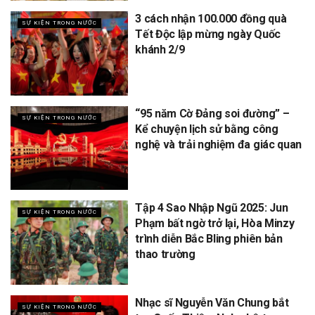
3 cách nhận 100.000 đồng quà
SỰ KIỆN TRONG NƯỚC
Tết Độc lập mừng ngày Quốc
khánh 2/9
“95 năm Cờ Đảng soi đường” –
SỰ KIỆN TRONG NƯỚC
Kể chuyện lịch sử bằng công
nghệ và trải nghiệm đa giác quan
Tập 4 Sao Nhập Ngũ 2025: Jun
SỰ KIỆN TRONG NƯỚC
Phạm bất ngờ trở lại, Hòa Minzy
trình diễn Bắc Bling phiên bản
thao trường
Nhạc sĩ Nguyễn Văn Chung bắt
SỰ KIỆN TRONG NƯỚC