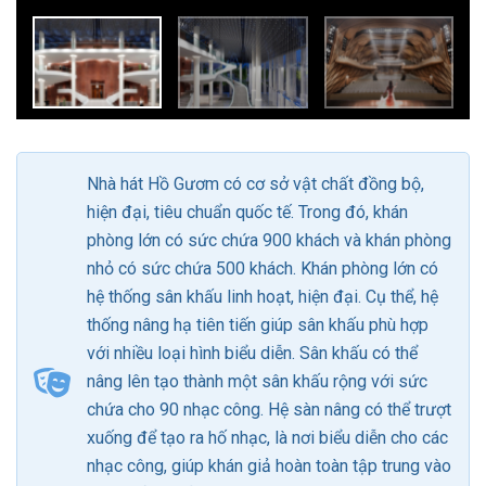
Nhà hát Hồ Gươm có cơ sở vật chất đồng bộ,
hiện đại, tiêu chuẩn quốc tế. Trong đó, khán
phòng lớn có sức chứa 900 khách và khán phòng
nhỏ có sức chứa 500 khách. Khán phòng lớn có
hệ thống sân khấu linh hoạt, hiện đại. Cụ thể, hệ
thống nâng hạ tiên tiến giúp sân khấu phù hợp
với nhiều loại hình biểu diễn. Sân khấu có thể
nâng lên tạo thành một sân khấu rộng với sức
chứa cho 90 nhạc công. Hệ sàn nâng có thể trượt
xuống để tạo ra hố nhạc, là nơi biểu diễn cho các
nhạc công, giúp khán giả hoàn toàn tập trung vào