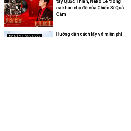
tay Quốc Thiên, Neko Lê trong
ca khúc chủ đề của Chiến Sĩ Quả
Cảm
Hướng dẫn cách lấy vé miễn phí
SỰ KIỆN TRONG NƯỚC
concert Quốc gia ngày 1/9 tại
sân vận động Mỹ Đình
XEM THÊM
Trang chủ
Sự Kiện
Khám Phá
Người Trong Ngành
Lịch Trình