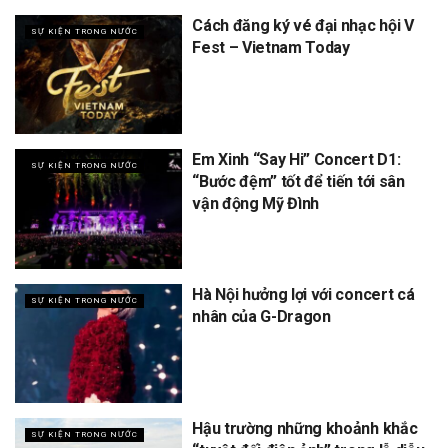
Cách đăng ký vé đại nhạc hội V
SỰ KIỆN TRONG NƯỚC
Fest – Vietnam Today
Em Xinh “Say Hi” Concert D1:
SỰ KIỆN TRONG NƯỚC
“Bước đệm” tốt để tiến tới sân
vận động Mỹ Đình
Hà Nội hưởng lợi với concert cá
SỰ KIỆN TRONG NƯỚC
nhân của G-Dragon
Hậu trường những khoảnh khắc
SỰ KIỆN TRONG NƯỚC