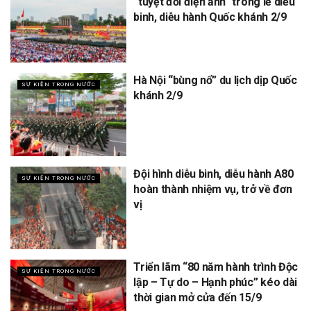
“tuyệt đối điện ảnh” trong lễ diễu
binh, diễu hành Quốc khánh 2/9
Hà Nội “bùng nổ” du lịch dịp Quốc
SỰ KIỆN TRONG NƯỚC
khánh 2/9
Đội hình diễu binh, diễu hành A80
SỰ KIỆN TRONG NƯỚC
hoàn thành nhiệm vụ, trở về đơn
vị
Triển lãm “80 năm hành trình Độc
SỰ KIỆN TRONG NƯỚC
lập – Tự do – Hạnh phúc” kéo dài
thời gian mở cửa đến 15/9