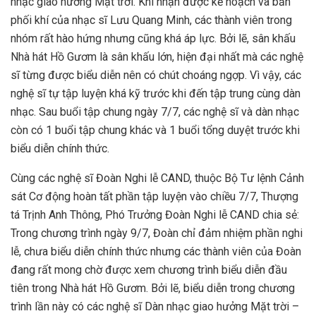
nhạc giao hưởng Mặt trời. Khi nhận được kế hoạch và bản
phối khí của nhạc sĩ Lưu Quang Minh, các thành viên trong
nhóm rất hào hứng nhưng cũng khá áp lực. Bởi lẽ, sân khấu
Nhà hát Hồ Gươm là sân khấu lớn, hiện đại nhất mà các nghệ
sĩ từng được biểu diễn nên có chút choáng ngợp. Vì vậy, các
nghệ sĩ tự tập luyện khá kỹ trước khi đến tập trung cùng dàn
nhạc. Sau buổi tập chung ngày 7/7, các nghệ sĩ và dàn nhạc
còn có 1 buổi tập chung khác và 1 buổi tổng duyệt trước khi
biểu diễn chính thức.
Cùng các nghệ sĩ Đoàn Nghi lễ CAND, thuộc Bộ Tư lệnh Cảnh
sát Cơ động hoàn tất phần tập luyện vào chiều 7/7, Thượng
tá Trịnh Anh Thông, Phó Trưởng Đoàn Nghi lễ CAND chia sẻ:
Trong chương trình ngày 9/7, Đoàn chỉ đảm nhiệm phần nghi
lễ, chưa biểu diễn chính thức nhưng các thành viên của Đoàn
đang rất mong chờ được xem chương trình biểu diễn đầu
tiên trong Nhà hát Hồ Gươm. Bởi lẽ, biểu diễn trong chương
trình lần này có các nghệ sĩ Dàn nhạc giao hưởng Mặt trời –