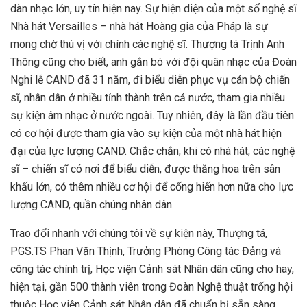
dàn nhạc lớn, uy tín hiện nay. Sự hiện diện của một số nghệ sĩ
Nhà hát Versailles – nhà hát Hoàng gia của Pháp là sự
mong chờ thú vị với chính các nghệ sĩ. Thượng tá Trịnh Anh
Thông cũng cho biết, anh gắn bó với đội quân nhạc của Đoàn
Nghi lễ CAND đã 31 năm, đi biểu diễn phục vụ cán bộ chiến
sĩ, nhân dân ở nhiều tỉnh thành trên cả nước, tham gia nhiều
sự kiện âm nhạc ở nước ngoài. Tuy nhiên, đây là lần đầu tiên
có cơ hội được tham gia vào sự kiện của một nhà hát hiện
đại của lực lượng CAND. Chắc chắn, khi có nhà hát, các nghệ
sĩ – chiến sĩ có nơi để biểu diễn, được thăng hoa trên sân
khấu lớn, có thêm nhiều cơ hội để cống hiến hơn nữa cho lực
lượng CAND, quần chúng nhân dân.
Trao đổi nhanh với chúng tôi về sự kiện này, Thượng tá,
PGS.TS Phan Văn Thịnh, Trưởng Phòng Công tác Đảng và
công tác chính trị, Học viện Cảnh sát Nhân dân cũng cho hay,
hiện tại, gần 500 thành viên trong Đoàn Nghệ thuật trống hội
thuộc Học viện Cảnh sát Nhân dân đã chuẩn bị sẵn sàng