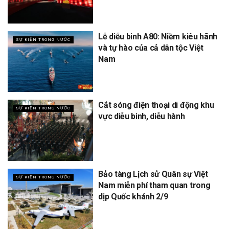
Lễ diễu binh A80: Niềm kiêu hãnh
SỰ KIỆN TRONG NƯỚC
và tự hào của cả dân tộc Việt
Nam
Cắt sóng điện thoại di động khu
SỰ KIỆN TRONG NƯỚC
vực diễu binh, diễu hành
Bảo tàng Lịch sử Quân sự Việt
SỰ KIỆN TRONG NƯỚC
Nam miễn phí tham quan trong
dịp Quốc khánh 2/9