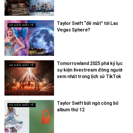
Taylor Swift “để mắt” tới Las
SỰ KIỆN QUỐC TẾ
Vegas Sphere?
Tomorrowland 2025 phá kỷ lục
SỰ KIỆN QUỐC TẾ
sự kiện livestream đông người
xem nhất trong lịch sử TikTok
Taylor Swift bất ngờ công bố
SỰ KIỆN QUỐC TẾ
album thứ 12