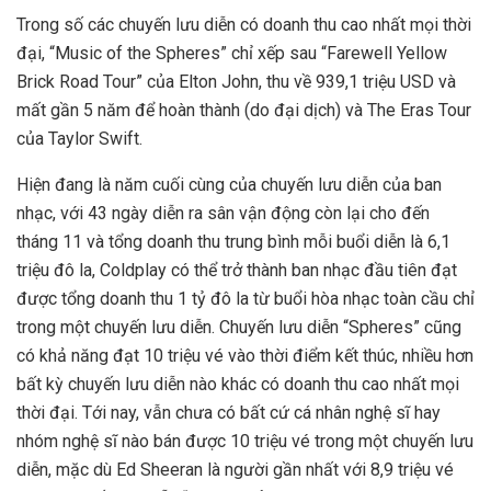
Trong số các chuyến lưu diễn có doanh thu cao nhất mọi thời
đại, “Music of the Spheres” chỉ xếp sau “Farewell Yellow
Brick Road Tour” của Elton John, thu về 939,1 triệu USD và
mất gần 5 năm để hoàn thành (do đại dịch) và The Eras Tour
của Taylor Swift.
Hiện đang là năm cuối cùng của chuyến lưu diễn của ban
nhạc, với 43 ngày diễn ra sân vận động còn lại cho đến
tháng 11 và tổng doanh thu trung bình mỗi buổi diễn là 6,1
triệu đô la, Coldplay có thể trở thành ban nhạc đầu tiên đạt
được tổng doanh thu 1 tỷ đô la từ buổi hòa nhạc toàn cầu chỉ
trong một chuyến lưu diễn. Chuyến lưu diễn “Spheres” cũng
có khả năng đạt 10 triệu vé vào thời điểm kết thúc, nhiều hơn
bất kỳ chuyến lưu diễn nào khác có doanh thu cao nhất mọi
thời đại. Tới nay, vẫn chưa có bất cứ cá nhân nghệ sĩ hay
nhóm nghệ sĩ nào bán được 10 triệu vé trong một chuyến lưu
diễn, mặc dù Ed Sheeran là người gần nhất với 8,9 triệu vé