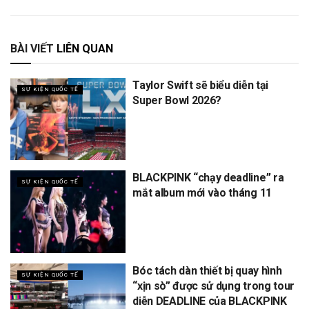
BÀI VIẾT
LIÊN QUAN
Taylor Swift sẽ biểu diễn tại
SỰ KIỆN QUỐC TẾ
Super Bowl 2026?
BLACKPINK “chạy deadline” ra
SỰ KIỆN QUỐC TẾ
mắt album mới vào tháng 11
Bóc tách dàn thiết bị quay hình
SỰ KIỆN QUỐC TẾ
“xịn sò” được sử dụng trong tour
diễn DEADLINE của BLACKPINK