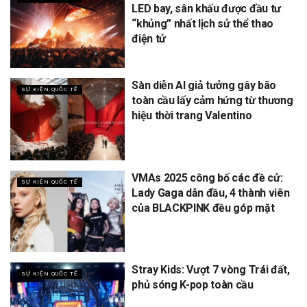
LED bay, sân khấu được đầu tư
“khủng” nhất lịch sử thể thao
điện tử
Sàn diễn AI giả tưởng gây bão
SỰ KIỆN QUỐC TẾ
toàn cầu lấy cảm hứng từ thương
hiệu thời trang Valentino
VMAs 2025 công bố các đề cử:
SỰ KIỆN QUỐC TẾ
Lady Gaga dẫn đầu, 4 thành viên
của BLACKPINK đều góp mặt
Stray Kids: Vượt 7 vòng Trái đất,
SỰ KIỆN QUỐC TẾ
phủ sóng K-pop toàn cầu