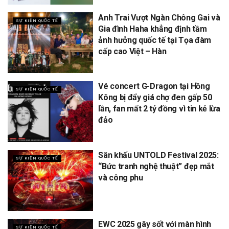
Anh Trai Vượt Ngàn Chông Gai và
SỰ KIỆN QUỐC TẾ
Gia đình Haha khẳng định tầm
ảnh hưởng quốc tế tại Tọa đàm
cấp cao Việt – Hàn
Vé concert G-Dragon tại Hồng
SỰ KIỆN QUỐC TẾ
Kông bị đẩy giá chợ đen gấp 50
lần, fan mất 2 tỷ đồng vì tin kẻ lừa
đảo
Sân khấu UNTOLD Festival 2025:
SỰ KIỆN QUỐC TẾ
“Bức tranh nghệ thuật” đẹp mắt
và công phu
EWC 2025 gây sốt với màn hình
SỰ KIỆN QUỐC TẾ