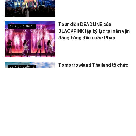
Tour diễn DEADLINE của
SỰ KIỆN QUỐC TẾ
BLACKPINK lập kỷ lục tại sân vận
động hàng đầu nước Pháp
Tomorrowland Thailand tổ chức
SỰ KIỆN QUỐC TẾ
5 năm, dự kiến thu về 12 tỷ
XEM THÊM