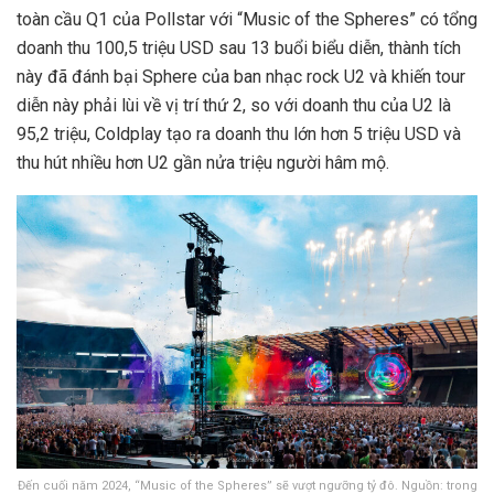
toàn cầu Q1 của Pollstar với “Music of the Spheres” có tổng
doanh thu 100,5 triệu USD sau 13 buổi biểu diễn, thành tích
này đã đánh bại Sphere của ban nhạc rock U2 và khiến tour
diễn này phải lùi về vị trí thứ 2, so với doanh thu của U2 là
95,2 triệu, Coldplay tạo ra doanh thu lớn hơn 5 triệu USD và
thu hút nhiều hơn U2 gần nửa triệu người hâm mộ.
Đến cuối năm 2024, “Music of the Spheres” sẽ vượt ngưỡng tỷ đô. Nguồn: trong