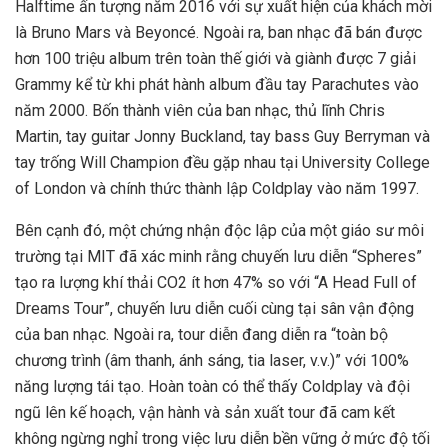
Halftime ấn tượng năm 2016 với sự xuất hiện của khách mời
là Bruno Mars và Beyoncé. Ngoài ra, ban nhạc đã bán được
hơn 100 triệu album trên toàn thế giới và giành được 7 giải
Grammy kể từ khi phát hành album đầu tay Parachutes vào
năm 2000. Bốn thành viên của ban nhạc, thủ lĩnh Chris
Martin, tay guitar Jonny Buckland, tay bass Guy Berryman và
tay trống Will Champion đều gặp nhau tại University College
of London và chính thức thành lập Coldplay vào năm 1997.
Bên cạnh đó, một chứng nhận độc lập của một giáo sư môi
trường tại MIT đã xác minh rằng chuyến lưu diễn “Spheres”
tạo ra lượng khí thải CO2 ít hơn 47% so với “A Head Full of
Dreams Tour”, chuyến lưu diễn cuối cùng tại sân vận động
của ban nhạc. Ngoài ra, tour diễn đang diễn ra “toàn bộ
chương trình (âm thanh, ánh sáng, tia laser, v.v.)” với 100%
năng lượng tái tạo. Hoàn toàn có thể thấy Coldplay và đội
ngũ lên kế hoạch, vận hành và sản xuất tour đã cam kết
không ngừng nghỉ trong việc lưu diễn bền vững ở mức độ tối