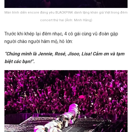
Màn trình diễn encore đáng yêu BLACKPINK dành tặng khán giả Việt trong đêm
concert thứ hai (Ảnh: Minh Hằng)
Trước khi khép lại đêm nhạc, 4 cô gái cùng vũ đoàn gập
người chào người hâm mộ, hô lớn:
“Chúng mình là Jennie, Rosé, Jisoo, Lisa! Cảm ơn và tạm
biệt các bạn!”.