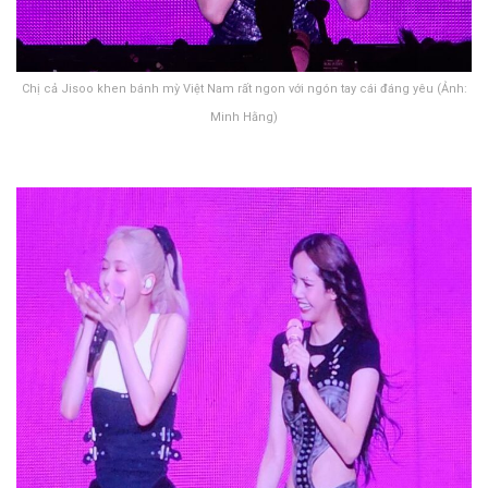
Chị cả Jisoo khen bánh mỳ Việt Nam rất ngon với ngón tay cái đáng yêu (Ảnh:
Minh Hằng)