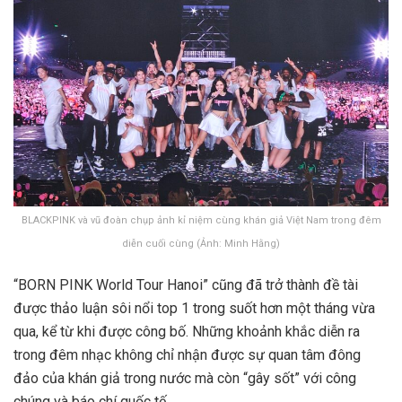
BLACKPINK và vũ đoàn chụp ảnh kỉ niệm cùng khán giả Việt Nam trong đêm
diễn cuối cùng (Ảnh: Minh Hằng)
“BORN PINK World Tour Hanoi” cũng đã trở thành đề tài
được thảo luận sôi nổi top 1 trong suốt hơn một tháng vừa
qua, kể từ khi được công bố. Những khoảnh khắc diễn ra
trong đêm nhạc không chỉ nhận được sự quan tâm đông
đảo của khán giả trong nước mà còn “gây sốt” với công
chúng và báo chí quốc tế.