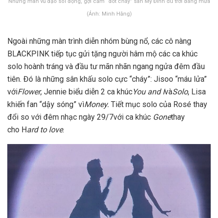
Những màn vũ đạo sôi động, gợi cảm “đốt cháy” sân Mỹ Đình dù trời đang mưa
(Ảnh: Minh Hằng)
Ngoài những màn trình diễn nhóm bùng nổ, các cô nàng
BLACKPINK tiếp tục gửi tặng người hâm mộ các ca khúc
solo hoành tráng và đầu tư mãn nhãn ngang ngửa đêm đầu
tiên. Đó là những sân khấu solo cực “cháy”: Jisoo “máu lửa”
với
Flower
, Jennie biểu diễn 2 ca khúc
You and
I
và
Solo
, Lisa
khiến fan “dậy sóng” vì
Money.
Tiết mục solo của Rosé thay
đổi so với đêm nhạc ngày 29/7với ca khúc
Gone
thay
cho H
ard to love
.