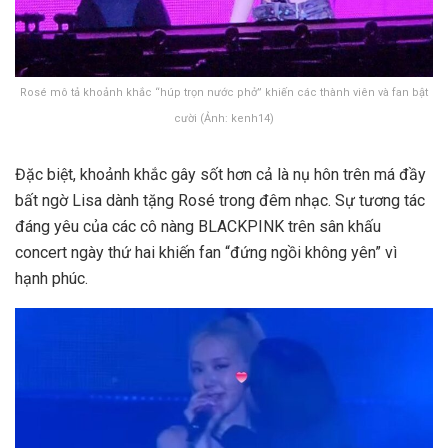
Rosé mô tả khoảnh khắc “húp trọn nước phở” khiến các thành viên và fan bật
cười (Ảnh: kenh14)
Đặc biệt, khoảnh khắc gây sốt hơn cả là nụ hôn trên má đầy
bất ngờ Lisa dành tặng Rosé trong đêm nhạc. Sự tương tác
đáng yêu của các cô nàng BLACKPINK trên sân khấu
concert ngày thứ hai khiến fan “đứng ngồi không yên” vì
hạnh phúc.