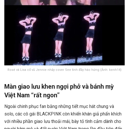
Rosé và Lisa cổ vũ Jennie nhảy cover See tình đầy hào hứng (Ảnh: kenh14)
Màn giao lưu khen ngợi phở và bánh mỳ
Việt Nam “rất ngon”
Ngoài chinh phục fan bằng những tiết mục hát chung và
solo, các cô gái BLACKPINK còn khiến khán giả phấn khích
với nhiều phần giao lưu thoải mái, bày tỏ tình cảm dành cho
người hâm mộ và đất nước Việt Nam trong lần đầu tiên đến