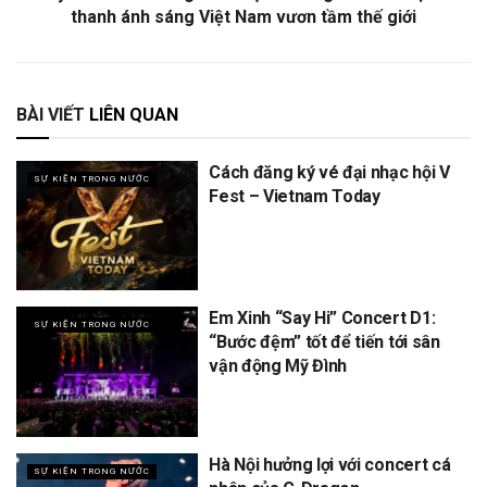
thanh ánh sáng Việt Nam vươn tầm thế giới
BÀI VIẾT
LIÊN QUAN
Cách đăng ký vé đại nhạc hội V
SỰ KIỆN TRONG NƯỚC
Fest – Vietnam Today
Em Xinh “Say Hi” Concert D1:
SỰ KIỆN TRONG NƯỚC
“Bước đệm” tốt để tiến tới sân
vận động Mỹ Đình
Hà Nội hưởng lợi với concert cá
SỰ KIỆN TRONG NƯỚC