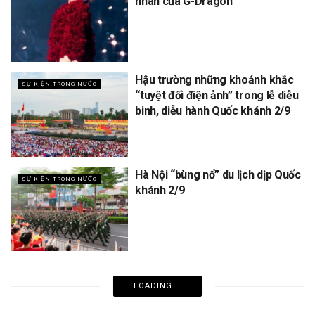
nhân của G-Dragon
Hậu trường những khoảnh khắc
SỰ KIỆN TRONG NƯỚC
“tuyệt đối điện ảnh” trong lễ diễu
binh, diễu hành Quốc khánh 2/9
Hà Nội “bùng nổ” du lịch dịp Quốc
SỰ KIỆN TRONG NƯỚC
khánh 2/9
LOADING...