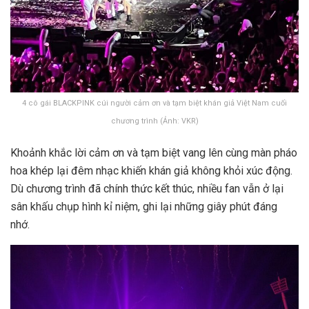
4 cô gái BLACKPINK cúi người cảm ơn và tạm biệt khán giả Việt Nam cuối
chương trình (Ảnh: VKR)
Khoảnh khắc lời cảm ơn và tạm biệt vang lên cùng màn pháo
hoa khép lại đêm nhạc khiến khán giả không khỏi xúc động.
Dù chương trình đã chính thức kết thúc, nhiều fan vẫn ở lại
sân khấu chụp hình kỉ niệm, ghi lại những giây phút đáng
nhớ.