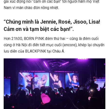
gái xúc động nói “cảm ơn các bạn” tới người hâm mộ Việt
Nam vì màn chào đón nồng nhiệt.
“Chúng mình là Jennie, Rosé, Jisoo, Lisa!
Cảm ơn và tạm biệt các bạn!”.
Hơn 21h30, BORN PINK đêm thứ hai – cũng là đêm cuối
cùng ở Hà Nội đi đến tiết mục cuối (encore), khép lại chuyến
lưu diễn của BLACKPINK tại Châu Á.