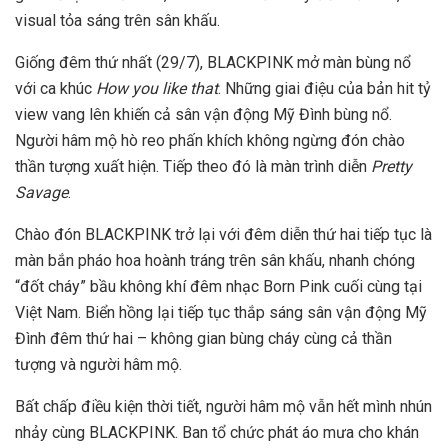
visual tỏa sáng trên sân khấu.
Giống đêm thứ nhất (29/7), BLACKPINK mở màn bùng nổ
với ca khúc
How you like that
. Những giai điệu của bản hit tỷ
view vang lên khiến cả sân vận động Mỹ Đình bùng nổ.
Người hâm mộ hò reo phấn khích không ngừng đón chào
thần tượng xuất hiện. Tiếp theo đó là màn trình diễn
Pretty
Savage
.
Chào đón BLACKPINK trở lại với đêm diễn thứ hai tiếp tục là
màn bắn pháo hoa hoành tráng trên sân khấu, nhanh chóng
“đốt cháy” bầu không khí đêm nhạc Born Pink cuối cùng tại
Việt Nam. Biển hồng lại tiếp tục thắp sáng sân vận động Mỹ
Đình đêm thứ hai – không gian bùng cháy cùng cả thần
tượng và người hâm mộ.
Bất chấp điều kiện thời tiết, người hâm mộ vẫn hết mình nhún
nhảy cùng BLACKPINK. Ban tổ chức phát áo mưa cho khán