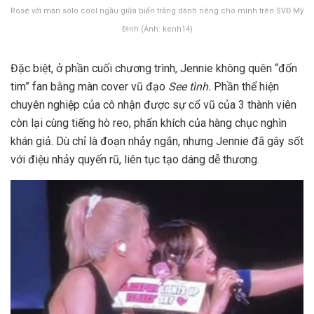
Rosé với màn solo cool ngầu giữa biển trắng dành riêng cho mình trên SVĐ Mỹ
Đình (Ảnh: kenh14)
Đặc biệt, ở phần cuối chương trình, Jennie không quên “đốn
tim” fan bằng màn cover vũ đạo
See tình.
Phần thể hiện
chuyên nghiệp của cô nhận được sự cổ vũ của 3 thành viên
còn lại cùng tiếng hò reo, phấn khích của hàng chục nghìn
khán giả. Dù chỉ là đoạn nhảy ngắn, nhưng Jennie đã gây sốt
với điệu nhảy quyến rũ, liên tục tạo dáng dễ thương.