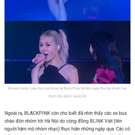
Khoảnh khắc Lisa hôn má Rosé tại Born Pink Hà Nội ngày thứ hai khiến fan
thích thú (Ảnh: kenh14)
Ngoài ra, BLACKPINK còn cho biết đã nhìn thấy các xe bus
chào đón nhóm tới Hà Nội do cộng đồng BLINK Việt (tên
người hâm mộ nhóm nhạc) thực hiện những ngày qua. Các cô