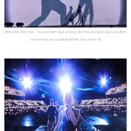
Màn trình diễn solo “You and Me” dưới phông nền hình bóng ấn tượng tại đêm
concert thứ hai của BLACKPINK (Ảnh: kenh14)