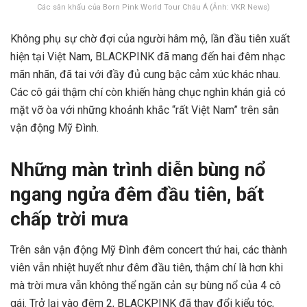
Các sân khấu của Born Pink World Tour Châu Á (Ảnh: VKR News)
Không phụ sự chờ đợi của người hâm mộ, lần đầu tiên xuất
hiện tại Việt Nam, BLACKPINK đã mang đến hai đêm nhạc
mãn nhãn, đã tai với đầy đủ cung bậc cảm xúc khác nhau.
Các cô gái thậm chí còn khiến hàng chục nghìn khán giả có
mặt vỡ òa với những khoảnh khắc “rất Việt Nam” trên sân
vận động Mỹ Đình.
Những màn trình diễn bùng nổ
ngang ngửa đêm đầu tiên, bất
chấp trời mưa
Trên sân vận động Mỹ Đình đêm concert thứ hai, các thành
viên vẫn nhiệt huyết như đêm đầu tiên, thậm chí là hơn khi
mà trời mưa vẫn không thể ngăn cản sự bùng nổ của 4 cô
gái. Trở lại vào đêm 2, BLACKPINK đã thay đổi kiểu tóc,