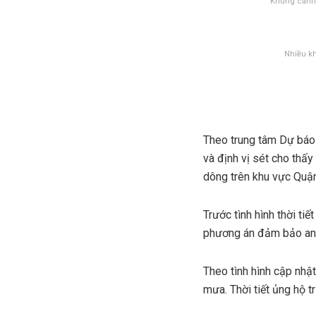
Khung cảnh 
Nhiều kh
Theo trung tâm Dự báo k
và định vị sét cho thấ
dông trên khu vực Quậ
Trước tình hình thời t
phương án đảm bảo an t
Theo tình hình cập nhậ
mưa. Thời tiết ủng hộ t