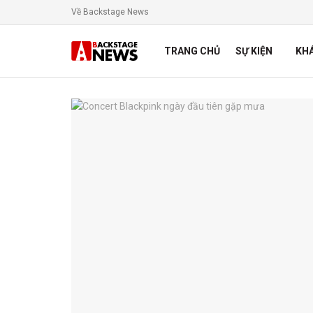
Về Backstage News
TRANG CHỦ
SỰ KIỆN
KH