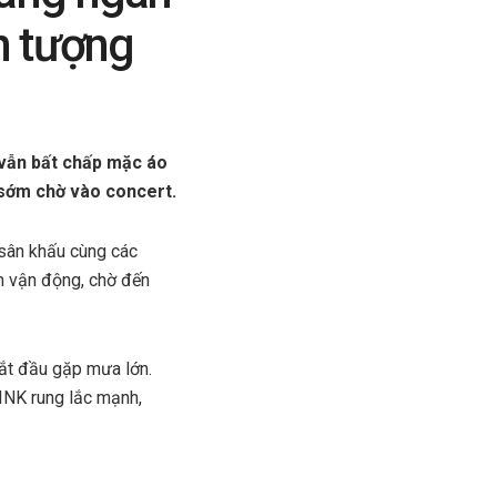
n tượng
 vẫn bất chấp mặc áo
 sớm chờ vào concert.
sân khấu cùng các
n vận động, chờ đến
ắt đầu gặp mưa lớn.
INK rung lắc mạnh,