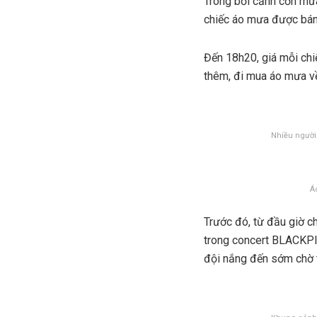
Trong bối cảnh cơn mưa
chiếc áo mưa được bán 
Đến 18h20, giá mỗi chi
thêm, đi mua áo mưa v
Nhiều người
Á
Trước đó, từ đầu giờ c
trong concert BLACKPIN
đội nắng đến sớm chờ