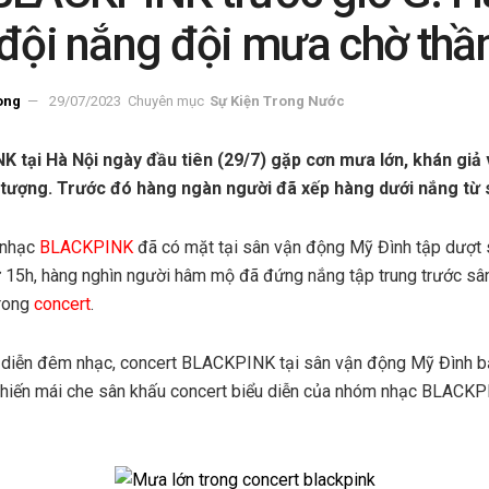
 đội nắng đội mưa chờ thầ
ong
29/07/2023
Chuyên mục
Sự Kiện Trong Nước
 tại Hà Nội ngày đầu tiên (29/7) gặp cơn mưa lớn, khán giả
tượng. Trước đó hàng ngàn người đã xếp hàng dưới nắng từ
 nhạc
BLACKPINK
đã có mặt tại sân vận động Mỹ Đình tập dượt 
từ 15h, hàng nghìn người hâm mộ đã đứng nắng tập trung trước sâ
trong
concert
.
iờ diễn đêm nhạc, concert BLACKPINK tại sân vận động Mỹ Đình b
khiến mái che sân khấu concert biểu diễn của nhóm nhạc BLACKP