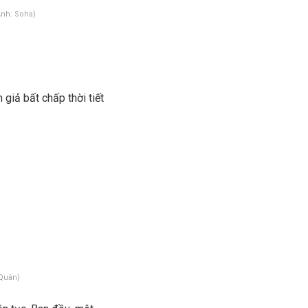
Ảnh: Soha)
giả bất chấp thời tiết
 Quân)