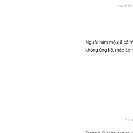
Gió và mư
Người hâm mộ đã có mặt
không ủng hộ, mặc áo m
Một s