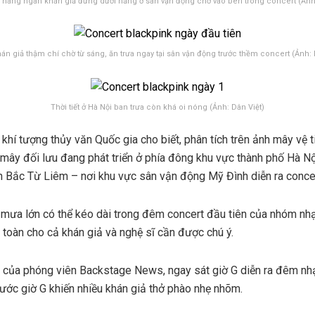
hàng ngàn khán giả đứng dưới nắng ở sân vận động chờ vào bên trong concert (Ảnh
án giả thậm chí chờ từ sáng, ăn trưa ngay tại sân vận động trước thềm concert (Ảnh: 
Thời tiết ở Hà Nội ban trưa còn khá oi nóng (Ảnh: Dân Việt)
hí tượng thủy văn Quốc gia cho biết, phân tích trên ảnh mây vệ tin
y mây đối lưu đang phát triển ở phía đông khu vực thành phố Hà N
n Bắc Từ Liêm – nơi khu vực sân vận động Mỹ Đình diễn ra con
iết mưa lớn có thể kéo dài trong đêm concert đầu tiên của nhóm 
oàn cho cả khán giả và nghệ sĩ cần được chú ý.
t của phóng viên Backstage News, ngay sát giờ G diễn ra đêm nhạ
rước giờ G khiến nhiều khán giả thở phào nhẹ nhõm.