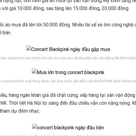
 nặng hạt, tình hình giá áo mưa tại sân vận động Mỹ Đình tăng li
với giá 10.000 đồng, sau tăng lên 15.000 đồng, 20.000 đồng.
ếc áo mưa đã lên tới 50.000 đồng. Nhiều tài xế xe ôm công nghệ 
ề bán.
 dân quanh khu vực tranh thủ bán áo mưa dọc đường đến sân vận động Mỹ Đình (Ảnh
o mưa trở thành mặt hàng được săn đón trước giờ diễn của BLACKPINK (Ảnh VnExpres
hiều, hàng ngàn khán giả đã chật cứng, xếp hàng tại sân vận độn
K. Thời tiết Hà Nội từ sáng đến đầu chiều vẫn còn nắng nóng. K
 tham dự đêm nhạc.