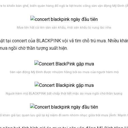
a to khiến bàn ghế, biển quán hàng đổ ngã la liệt trước cổng sân vận động Mỹ Đình (
Mưa lớn hắt cả lên sàn sân khấu, mái sân khấu bị rung lắc nhẹ
 tại concert của BLACKPINK vội vã tìm chỗ trú mưa. Nhiều khán 
ưa ngồi chờ thần tượng xuất hiện.
Sân vận động Mỹ Đình được nhuộm hồng bởi áo mưa của người hâm mộ
Người hâm mộ BLACKPINK bất chấp thời tiết mặc áo mưa ngồi chờ thần tượng
ố khán giả lạc quan lưu giữ lại kỷ niệm đi xem nhóm nhạc giữa trời mưa (Ảnh: Mạnh