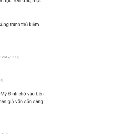
ên tục. Ban đầu, một
cũng tranh thủ kiếm
: VnExpress)
s)
g Mỹ Đình chờ vào bên
hán giả vẫn sẵn sàng