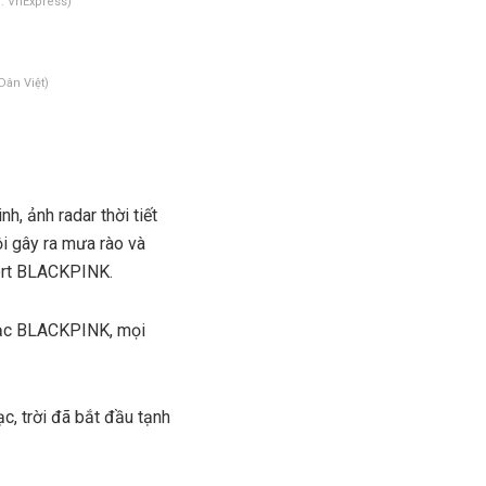
: VnExpress)
Dân Việt)
h, ảnh radar thời tiết
ội gây ra mưa rào và
cert BLACKPINK.
nhạc BLACKPINK, mọi
c, trời đã bắt đầu tạnh