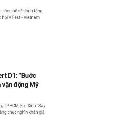
a công bố sẽ dành tặng
 hội V Fest - Vietnam
ert D1: “Bước
ân vận động Mỹ
ity, TP.HCM, Em Xinh "Say
hàng chục nghìn khán giả.