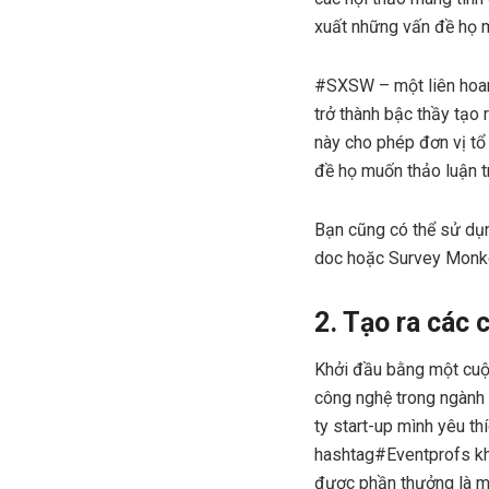
xuất những vấn đề họ m
#SXSW – một liên hoan
trở thành bậc thầy tạo
này cho phép đơn vị tổ
đề họ muốn thảo luận t
Bạn cũng có thể sử dụn
doc hoặc Survey Monkey
2. Tạo ra các 
Khởi đầu bằng một cuộc
công nghệ trong ngành s
ty start-up mình yêu t
hashtag#Eventprofs khi
được phần thưởng là mộ