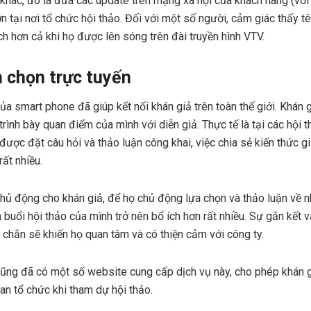
 khác, đó là đưa các update trên mạng xã hội của khách hàng (vớ
lớn tại nơi tổ chức hội thảo. Đối với một số người, cảm giác thấy t
ch hơn cả khi họ được lên sóng trên đài truyền hình VTV.
h chọn trực tuyến
ủa smart phone đã giúp kết nối khán giả trên toàn thế giới. Khán
rình bày quan điểm của mình với diễn giả. Thực tế là tại các hội 
ược đặt câu hỏi và thảo luận công khai, việc chia sẻ kiến thức g
ất nhiều.
hủ động cho khán giả, để họ chủ động lựa chọn và thảo luận về
 buổi hội thảo của mình trở nên bổ ích hơn rất nhiều. Sự gắn kết 
 chắn sẽ khiến họ quan tâm và có thiện cảm với công ty.
cũng đã có một số website cung cấp dịch vụ này, cho phép khán g
ban tổ chức khi tham dự hội thảo.