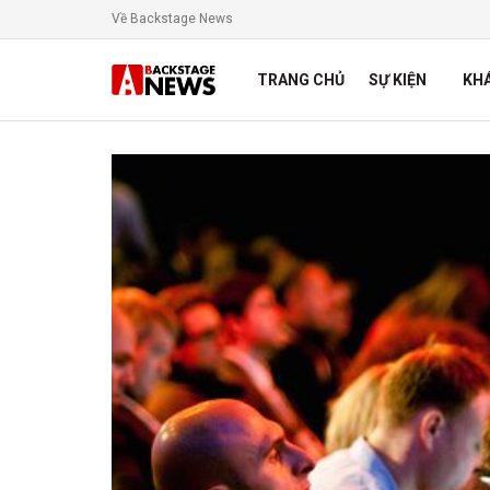
Về Backstage News
TRANG CHỦ
SỰ KIỆN
KH