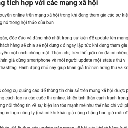
ng tích hợp với các mạng xã hội
xuyên online trên mạng xã hội trong khi đang tham gia các sự kiệ
 nó trong hội thảo của bạn.
ngắn, độc đáo và đáng nhớ nhất trong sự kiện để update lên mạng
hách hàng sẽ chia sẻ nội dung đó ngay lập tức khi đang tham gia 
ruyền một cách chóng mặt. Thậm chí, trên thế giới còn đã có nhữn
hán giả dùng smartphone và mỗi người update một status thú vị 
#hashtag. Hành động nhỏ này giúp khán giả trở nên hứng thú và kết
 công cụ quảng cáo để thông tin chia sẻ trên mạng xã hội được p
g cách tạo ra các cuộc thi online, khiến tinh thần cạnh tranh trong
ng nổi thông tin về sự kiện lan tỏa mạnh mẽ như thế nào chỉ với 
ông in logo công ty (mà có khi khán giả cũng chẳng bao giờ mặc đ