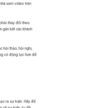
ở nhà xem video trên
phải thay đổi theo.
ới gắn kết các khách
 hội thảo, hội nghị,
hàng có động lực hơn để
ạo ra sự kiện. Hãy để
n về sự kiện, tự đề