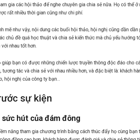
 tham gia các hội thảo để nghe chuyên gia chia sẻ nữa. Họ có thể 
ợc rất nhiều thời gian cũng như chi phí.
h mẽ như vậy, nội dung các buổi hội thảo, hội nghị cũng dần dần 
các chủ đề quá học thuật và chia sẻ kiến thức mà chủ yếu hướng t
 với nhau tốt hơn.
ỏ giúp bạn có được những chiến lược truyền thông độc đáo cho các
, tương tác và chia sẻ với nhau nhiều hơn, và đặc biệt là: khách 
o, hội nghị của công ty bạn…
rước sự kiện
 sức hút của đám đông
iềm năng tham gia chương trình bằng cách thúc đẩy họ cùng bạn t
 cộng đồng cao hơn, khách hàng được đánh giá và chia sẻ thông ti