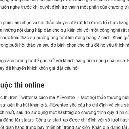
uốn nghe trước khi quyết định trở thành một phần của chương trì
 phim, âm nhạc và hội thảo chuyên đề rất lớn được tổ chức hàng
 ra những nội dung hấp dẫn cho sự kiện chỉ với một công nghệ rất
 chức khai thác sự hưởng ứng từ đám đông bằng 2 cách: Khán giả
rong buổi hội thảo và sau đó bình chọn cho chủ đề họ yêu thích n
g cách tương tự để gắn kết với khách hàng tiềm năng của mình.
 để khuyến khích khán giả đặt câu hỏi.
cuộc thi online
 thi trên Twitter là cách mà #Eventex – Một hội thảo thường niê
ự kiện thu hút khán giả. #Eventex yêu cầu họ chỉ định và chia sẻ
hích nhất, sau đó sử dụng một hashtag do chương trình quy định c
 đăng tải status. Công ty start-up được chỉ định với số lượt has
t gian hàng trưng bày miễn phí trong sự kiện. Khán giả đăng tải 