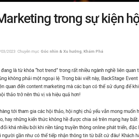
arketing trong sự kiện hộ
/03/2023
Chuyên mục
Góc nhìn & Xu hướng
,
Khám Phá
đang là từ khóa “hot trend” trong rất nhiều ngành nghề liên quan t
ũng không phải một ngoại lệ. Trong bài viết này, BackStage Event 
iên quan đến content marketing mà các bạn có thể sử dụng để khi
ội thảo trở nên thú vị và hiệu quả hơn!
 hàng tới tham gia các hội thảo, hội nghị chủ yếu vẫn mong muốn 
o, hay những kiến thức không hề được chia sẻ trên mạng hay bất 
đổi khá nhiều bởi khi nền tảng truyền thông online phát triển, đặc 
i người gần như có thể tiếp nhận thông tin từ bất cứ đâu! Khách 