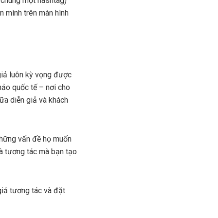
i chung một hashtag)
ên mình trên màn hình
 giả luôn kỳ vọng được
thảo quốc tế – nơi cho
iữa diễn giả và khách
 những vấn đề họ muốn
và tương tác mà bạn tạo
iả tương tác và đặt