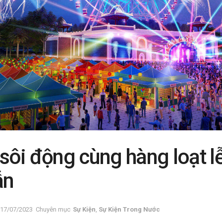
sôi động cùng hàng loạt l
ẫn
17/07/2023
Chuyên mục
Sự Kiện
,
Sự Kiện Trong Nước