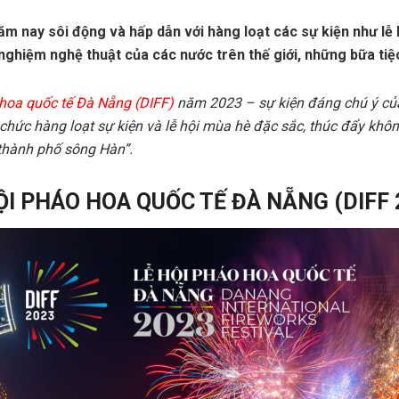
 nay sôi động và hấp dẫn với hàng loạt các sự kiện như lễ h
i nghiệm nghệ thuật của các nước trên thế giới, những bữa tiệ
hoa quốc tế Đà Nẵng (DIFF)
năm 2023 – sự kiện đáng chú ý củ
hức hàng loạt sự kiện và lễ hội mùa hè đặc sắc, thúc đẩy không
thành phố sông Hàn”.
ỘI PHÁO HOA QUỐC TẾ ĐÀ NẴNG (DIFF 