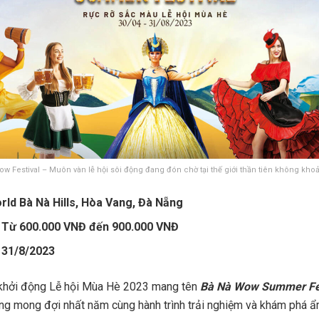
w Festival – Muôn vàn lễ hội sôi động đang đón chờ tại thế giới thần tiên không kh
rld Bà Nà Hills, Hòa Vang, Đà Nẵng
: Từ 600.000 VNĐ đến 900.000 VNĐ
– 31/8/2023
 khởi động Lễ hội Mùa Hè 2023 mang tên
Bà Nà Wow Summer Fes
áng mong đợi nhất năm cùng hành trình trải nghiệm và khám phá 