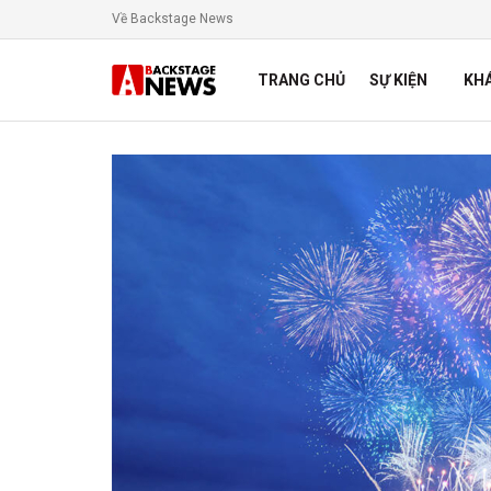
Về Backstage News
TRANG CHỦ
SỰ KIỆN
KH