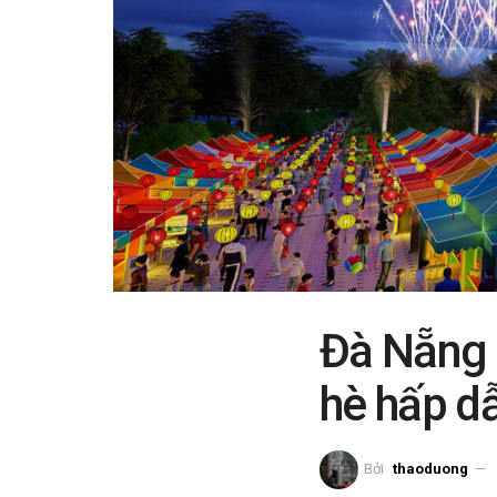
Đà Nẵng 
hè hấp d
Bởi
thaoduong