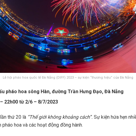
Lễ hội pháo hoa quốc tế Đà Nẵng (DIFF) 2023 – sự kiện “thương hiệu” của Đà Nẵng
hấu pháo hoa sông Hàn, đường Trần Hưng Đạo, Đà Nẵng
 – 22h00 từ 2/6 – 8/7/2023
lần thứ 20 là
“Thế giới không khoảng cách”.
Sự kiện hứa hẹn nh
̃n pháo hoa và các hoạt động đồng hành.