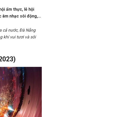
ội ẩm thực, lễ hội
c âm nhạc sôi động,...
a cả nước, Đà Nẵng
 khí vui tươi và sôi
2023)