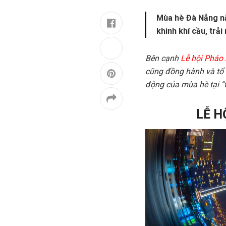
Mùa hè Đà Nẵng năm
khinh khí cầu, trả
Bên cạnh
Lễ hội Pháo 
cũng đồng hành và tổ c
động của mùa hè tại “
LỄ H