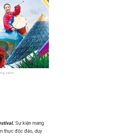
oảng cách
tival.
Sự kiện mang
ẩm thực độc đáo, duy